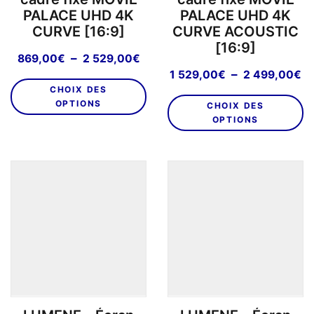
PALACE UHD 4K
PALACE UHD 4K
CURVE [16:9]
CURVE ACOUSTIC
[16:9]
Plage
–
869,00
€
2 529,00
€
de
Pl
–
1 529,00
€
2 499,00
€
Ce
prix :
d
CHOIX DES
C
produit
869,00€
pr
OPTIONS
CHOIX DES
pr
a
à
1
OPTIONS
a
plusieurs
2
5
pl
variations.
529,00€
à
va
Les
2
L
options
4
o
peuvent
p
être
êt
choisies
ch
sur
su
la
la
page
p
du