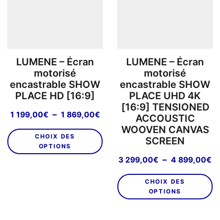
être
ch
choisies
su
sur
la
la
p
page
d
LUMENE – Écran
LUMENE – Écran
du
pr
motorisé
motorisé
produit
encastrable SHOW
encastrable SHOW
PLACE HD [16:9]
PLACE UHD 4K
[16:9] TENSIONED
Plage
–
1 199,00
€
1 869,00
€
ACCOUSTIC
de
WOOVEN CANVAS
Ce
prix :
CHOIX DES
SCREEN
produit
1
OPTIONS
a
199,00€
P
–
3 299,00
€
4 899,00
€
plusieurs
à
d
C
variations.
1
pr
CHOIX DES
pr
Les
869,00€
3
OPTIONS
a
options
2
pl
peuvent
à