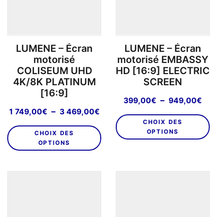
choisies
la
sur
p
la
d
page
pr
LUMENE – Écran
LUMENE – Écran
du
motorisé
motorisé EMBASSY
produit
COLISEUM UHD
HD [16:9] ELECTRIC
4K/8K PLATINUM
SCREEN
[16:9]
Pla
–
399,00
€
949,00
€
de
Plage
–
1 749,00
€
3 469,00
€
C
prix
de
CHOIX DES
Ce
pr
399
prix :
OPTIONS
CHOIX DES
produit
a
à
1
OPTIONS
a
pl
949
749,00€
plusieurs
va
à
variations.
L
3
Les
469,00€
o
options
p
peuvent
êt