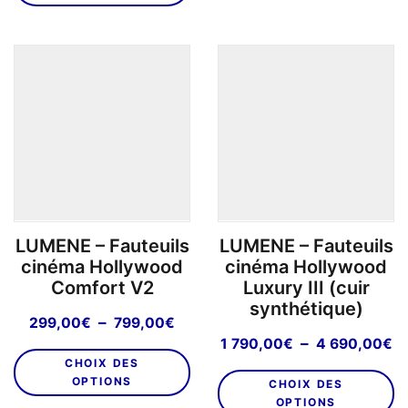
a
va
74
849,00€
plusieurs
L
à
variations.
o
4
Les
399,00€
p
options
êt
peuvent
ch
être
su
choisies
la
sur
p
la
d
page
pr
LUMENE – Fauteuils
LUMENE – Fauteuils
du
cinéma Hollywood
cinéma Hollywood
produit
Comfort V2
Luxury III (cuir
synthétique)
Plage
–
299,00
€
799,00
€
de
P
–
1 790,00
€
4 690,00
€
Ce
prix :
d
CHOIX DES
C
produit
299,00€
pr
OPTIONS
CHOIX DES
pr
a
à
1
OPTIONS