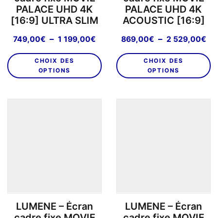
PALACE UHD 4K
PALACE UHD 4K
[16:9] ULTRA SLIM
ACOUSTIC [16:9]
Plage
Pl
–
–
749,00
€
1 199,00
€
869,00
€
2 529,00
€
de
de
Ce
C
prix :
pri
CHOIX DES
CHOIX DES
produit
pr
749,00€
86
OPTIONS
OPTIONS
a
a
à
à
plusieurs
pl
1
2
variations.
va
199,00€
52
Les
L
options
o
peuvent
p
être
êt
choisies
ch
sur
su
la
la
page
p
LUMENE – Écran
LUMENE – Écran
du
d
cadre fixe MOVIE
cadre fixe MOVIE
produit
pr