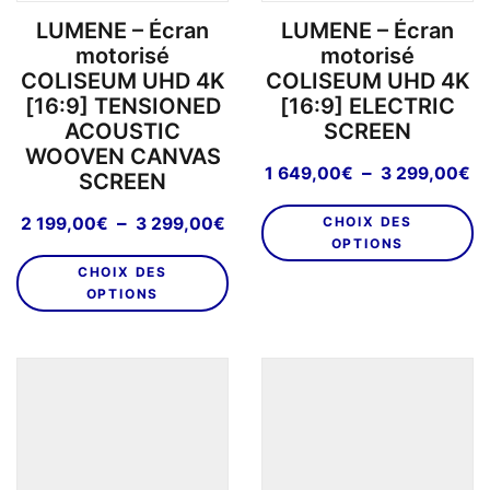
p
du
LUMENE – Écran
LUMENE – Écran
d
produit
motorisé
motorisé
pr
COLISEUM UHD 4K
COLISEUM UHD 4K
[16:9] TENSIONED
[16:9] ELECTRIC
ACOUSTIC
SCREEN
WOOVEN CANVAS
Pl
–
1 649,00
€
3 299,00
€
SCREEN
d
C
pr
Plage
–
2 199,00
€
3 299,00
€
CHOIX DES
pr
1
de
OPTIONS
Ce
a
6
prix :
CHOIX DES
produit
pl
à
2
OPTIONS
a
va
3
199,00€
plusieurs
L
2
à
variations.
o
3
Les
299,00€
p
options
êt
peuvent
ch
être
su