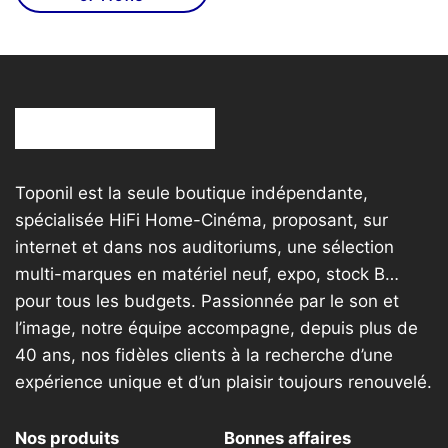
a
590,00€
plusieurs
à
variations.
6
Les
790,00€
options
peuvent
être
choisies
Toponil est la seule boutique indépendante,
sur
spécialisée HiFi Home-Cinéma, proposant, sur
la
internet et dans nos auditoriums, une sélection
page
multi-marques en matériel neuf, expo, stock B…
du
produit
pour tous les budgets. Passionnée par le son et
l’image, notre équipe accompagne, depuis plus de
40 ans, nos fidèles clients à la recherche d’une
expérience unique et d’un plaisir toujours renouvelé.
Nos produits
Bonnes affaires