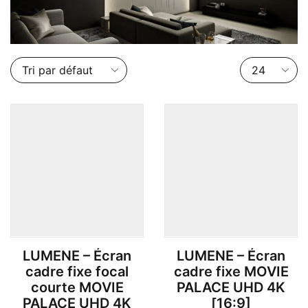
Nombre
de
produits
par
page
LUMENE – Écran
LUMENE – Écran
cadre fixe focal
cadre fixe MOVIE
courte MOVIE
PALACE UHD 4K
PALACE UHD 4K
[16:9]