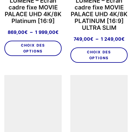
LUMENE – Écran
LUMENE – Écran
d
produit
cadre fixe MOVIE
cadre fixe MOVIE
pr
PALACE UHD 4K/8K
PALACE UHD 4K/8K
Platinum [16:9]
PLATINUM [16:9]
ULTRA SLIM
Plage
–
869,00
€
1 999,00
€
de
Pl
–
749,00
€
1 249,00
€
Ce
prix :
de
CHOIX DES
C
produit
869,00€
pri
OPTIONS
CHOIX DES
pr
a
à
74
OPTIONS
a
plusieurs
1
à
pl
variations.
999,00€
1
va
Les
24
L
options
o
peuvent
p
être
êt
choisies
ch
sur
su
la
la
page