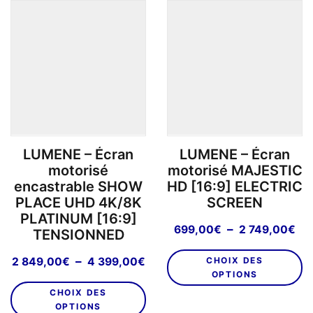
va
4
être
L
8
choisies
o
sur
p
la
êt
page
ch
du
su
produit
la
p
LUMENE – Écran
LUMENE – Écran
d
motorisé
motorisé MAJESTIC
pr
encastrable SHOW
HD [16:9] ELECTRIC
PLACE UHD 4K/8K
SCREEN
PLATINUM [16:9]
Pl
–
699,00
€
2 749,00
€
TENSIONNED
de
C
pri
Plage
–
2 849,00
€
4 399,00
€
CHOIX DES
pr
69
de
OPTIONS
Ce
a
à
prix :
CHOIX DES
produit
pl
2
2
OPTIONS