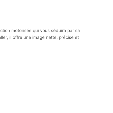
Plage
de
prix :
399,00€
tion motorisée qui vous séduira par sa
ller, il offre une image nette, précise et
à
949,00€