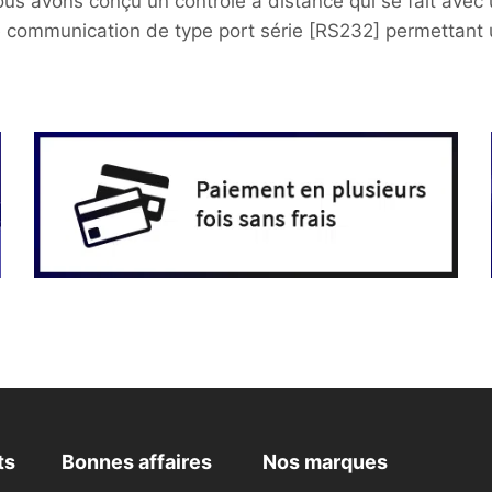
i nous avons conçu un contrôle à distance qui se fait av
de communication de type port série [RS232] permettant u
ts
Bonnes affaires
Nos marques