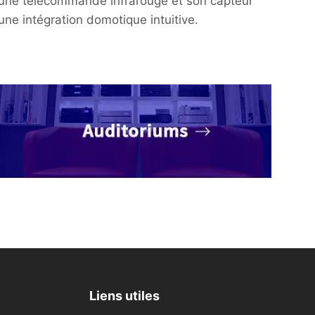
ec une télécommande infrarouge et son capteur
ne intégration domotique intuitive.
Liens utiles