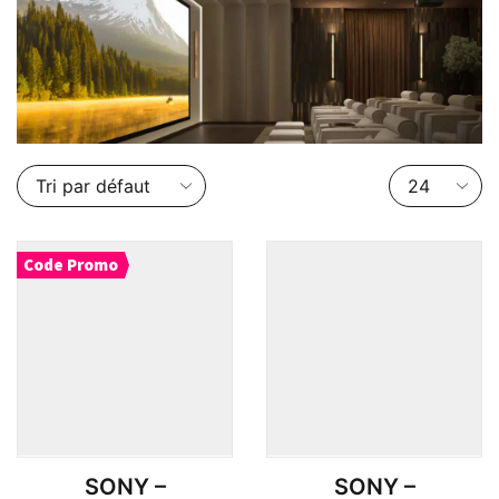
Nombre
de
produits
par
Code Promo
page
SONY –
SONY –