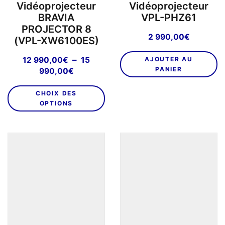
Vidéoprojecteur
Vidéoprojecteur
BRAVIA
VPL-PHZ61
PROJECTOR 8
2 990,00
€
(VPL-XW6100ES)
–
12 990,00
€
15
AJOUTER AU
Plage
PANIER
990,00
€
de
Ce
prix :
CHOIX DES
produit
12
OPTIONS
a
990,00€
plusieurs
à
variations.
15
Les
990,00€
options
peuvent
être
choisies
sur
la