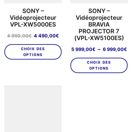
page
SONY –
SONY –
du
Vidéoprojecteur
Vidéoprojecteur
produit
VPL-XW5000ES
BRAVIA
PROJECTOR 7
Le
Le
4 990,00
€
4 490,00
€
(VPL-XW5100ES)
prix
prix
Ce
initial
actuel
P
–
CHOIX DES
5 999,00
€
6 999,00
€
produit
était :
est :
OPTIONS
d
C
a
4
4
pr
CHOIX DES
pr
plusieurs
990,00€.
490,00€.
5
OPTIONS
a
variations.
9
pl
Les
à
va
options
6
L
9
peuvent
o
être
p
choisies
êt
sur
ch
la
su
page