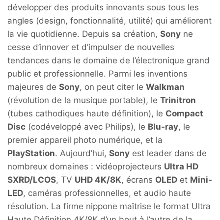
développer des produits innovants sous tous les
angles (design, fonctionnalité, utilité) qui améliorent
la vie quotidienne. Depuis sa création,
Sony
ne
cesse d’innover et d’impulser de nouvelles
tendances dans le domaine de l’électronique grand
public et professionnelle. Parmi les inventions
majeures de
Sony
, on peut citer le
Walkman
(révolution de la musique portable), le
Trinitron
(tubes cathodiques haute définition), le
Compact
Disc
(codéveloppé avec Philips), le
Blu-ray
, le
premier appareil photo numérique, et la
PlayStation
. Aujourd’hui,
Sony
est leader dans de
nombreux domaines : vidéoprojecteurs
Ultra HD
SXRD/LCOS
, TV
UHD 4K/8K
, écrans
OLED
et
Mini-
LED
, caméras professionnelles, et audio haute
résolution. La firme nippone maîtrise le format Ultra
Haute Définition 4K/8K d’un bout à l’autre de la