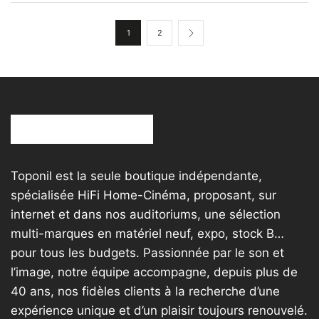
variations.
va
Les
L
1
2
options
o
peuvent
p
être
êt
choisies
ch
sur
su
la
la
page
p
du
d
Toponil est la seule boutique indépendante,
produit
pr
spécialisée HiFi Home-Cinéma, proposant, sur
internet et dans nos auditoriums, une sélection
multi-marques en matériel neuf, expo, stock B…
pour tous les budgets. Passionnée par le son et
l’image, notre équipe accompagne, depuis plus de
40 ans, nos fidèles clients à la recherche d’une
expérience unique et d’un plaisir toujours renouvelé.