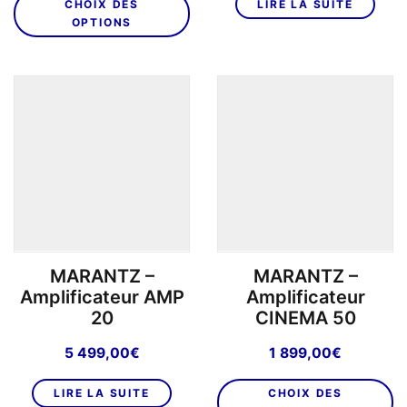
CHOIX DES
LIRE LA SUITE
produit
OPTIONS
a
plusieurs
variations.
Les
options
peuvent
être
choisies
sur
la
page
MARANTZ –
MARANTZ –
du
Amplificateur AMP
Amplificateur
produit
20
CINEMA 50
5 499,00
€
1 899,00
€
C
LIRE LA SUITE
CHOIX DES
pr