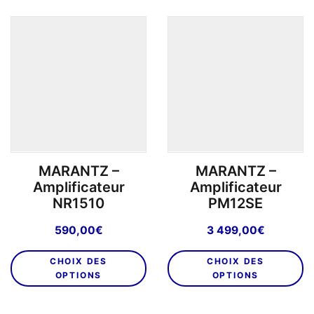
pl
va
L
o
p
êt
ch
su
la
p
MARANTZ –
MARANTZ –
d
Amplificateur
Amplificateur
pr
NR1510
PM12SE
590,00
€
3 499,00
€
Ce
C
CHOIX DES
CHOIX DES
produit
pr
OPTIONS
OPTIONS
a
a
plusieurs
pl