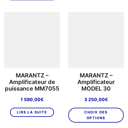
a
1
1
plusieurs
390,00€.
179,00€.
variations.
Les
options
peuvent
être
choisies
sur
la
page
MARANTZ –
MARANTZ –
du
Amplificateur de
Amplificateur
produit
puissance MM7055
MODEL 30
1 590,00
€
3 250,00
€
C
LIRE LA SUITE
CHOIX DES
pr
OPTIONS
a