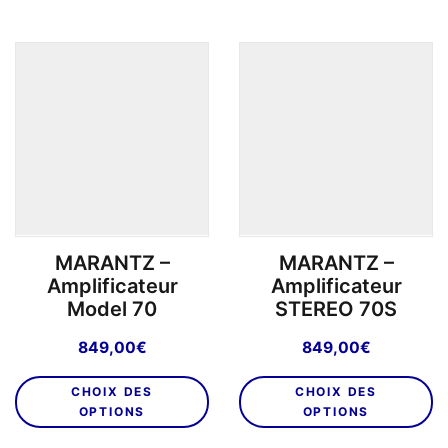
à
plusieurs
pl
499
variations.
va
Les
L
options
o
peuvent
p
être
êt
choisies
ch
sur
su
la
la
page
p
MARANTZ –
MARANTZ –
du
d
Amplificateur
Amplificateur
produit
pr
Model 70
STEREO 70S
849,00
€
849,00
€
Ce
C
CHOIX DES
CHOIX DES
produit
pr
OPTIONS
OPTIONS
a
a