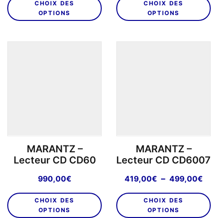
CHOIX DES
CHOIX DES
produit
pr
OPTIONS
OPTIONS
a
a
plusieurs
pl
variations.
va
Les
L
options
o
peuvent
p
être
êt
choisies
ch
sur
su
la
la
page
p
MARANTZ –
MARANTZ –
du
d
Lecteur CD CD60
Lecteur CD CD6007
produit
pr
Pla
–
990,00
€
419,00
€
499,00
€
de
Ce
C
prix
CHOIX DES
CHOIX DES
produit
pr
419
OPTIONS
OPTIONS
a
a