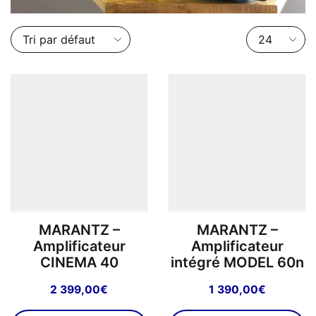
Nombre
de
produits
par
page
MARANTZ –
MARANTZ –
Amplificateur
Amplificateur
CINEMA 40
intégré MODEL 60n
2 399,00
€
1 390,00
€
Ce
C