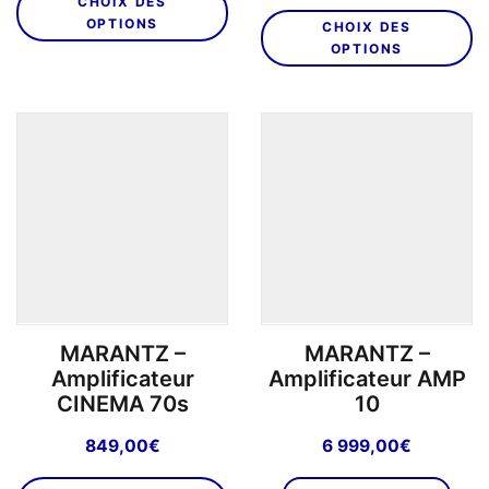
d
CHOIX DES
C
produit
pr
OPTIONS
CHOIX DES
pr
a
1
OPTIONS
a
plusieurs
4
pl
variations.
à
va
Les
1
L
options
7
o
peuvent
p
être
êt
choisies
ch
sur
su
la
la
page
p
du
MARANTZ –
MARANTZ –
d
produit
Amplificateur
Amplificateur AMP
pr
CINEMA 70s
10
849,00
€
6 999,00
€
Ce