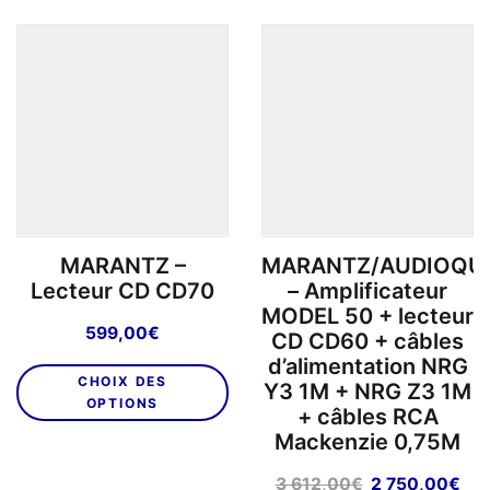
plusieurs
pl
variations.
va
Les
L
options
o
peuvent
p
être
êt
choisies
ch
sur
su
la
la
page
p
MARANTZ –
MARANTZ/AUDIOQU
du
d
Lecteur CD CD70
– Amplificateur
produit
pr
MODEL 50 + lecteur
599,00
€
CD CD60 + câbles
d’alimentation NRG
Ce
CHOIX DES
Y3 1M + NRG Z3 1M
produit
OPTIONS
+ câbles RCA
a
Mackenzie 0,75M
plusieurs
variations.
Le
Le
3 612,00
€
2 750,00
€