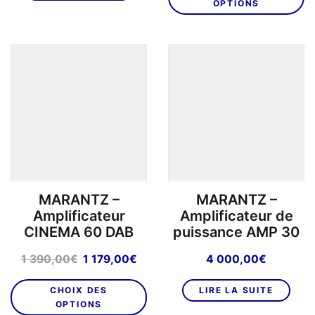
OPTIONS
a
pl
va
L
o
p
êt
ch
su
la
p
MARANTZ –
MARANTZ –
d
Amplificateur
Amplificateur de
pr
CINEMA 60 DAB
puissance AMP 30
Le
Le
1 390,00
€
1 179,00
€
4 000,00
€
prix
prix
Ce
initial
actuel
CHOIX DES
LIRE LA SUITE
produit
était :
est :
OPTIONS