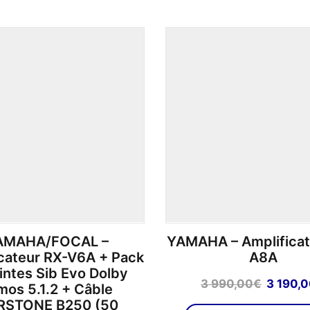
plusieurs
049,00€.
690,00€.
variations.
Les
options
peuvent
être
choisies
sur
la
page
du
produit
AMAHA/FOCAL –
YAMAHA – Amplificat
icateur RX-V6A + Pack
A8A
intes Sib Evo Dolby
Le
3 990,00
€
3 190,
mos 5.1.2 + Câble
prix
RSTONE B250 (50