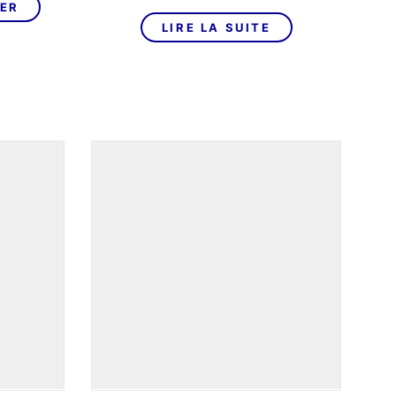
actuel
prix
prix
IER
est :
initial
actuel
LIRE LA SUITE
3
était :
est :
€.
190,00€.
1
959,00€.
099,00€.