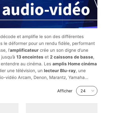
 décode et amplifie le son des différentes
ans le déformer pour un rendu fidèle, performant
e, l’
amplificateur
crée un son digne d’une
 jusqu’à
13 enceintes
et
2 caissons de basse
,
z entendre au cinéma. Les
amplis Home cinéma
er une télévision, un
lecteur Blu-ray
, une
udio-vidéo Arcam, Denon, Marantz, Yamaha…
Nombre
Afficher
de
produits
par
page