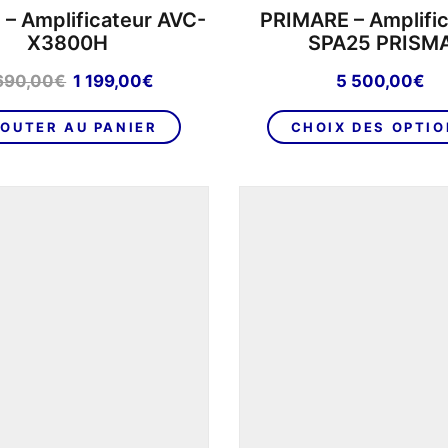
– Amplificateur AVC-
PRIMARE – Amplifi
X3800H
SPA25 PRISM
Le
Le
690,00
€
1 199,00
€
5 500,00
€
prix
prix
initial
actuel
OUTER AU PANIER
CHOIX DES OPTI
était :
est :
1
1
690,00€.
199,00€.