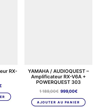
variations.
Les
options
peuvent
être
choisies
sur
la
page
du
produit
eur RX-
YAMAHA / AUDIOQUEST –
Amplificateur RX-V6A +
POWERQUEST 303
Le
€
prix
Le
Le
1 189,00
€
999,00
€
actuel
prix
prix
IER
est :
initial
actuel
AJOUTER AU PANIER
.
449,00€.
était :
est :