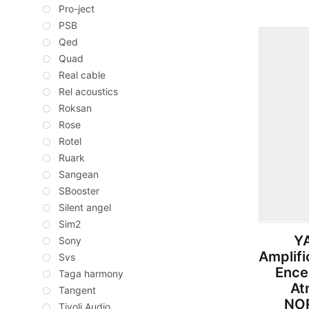
Pro-ject
PSB
Qed
Quad
Real cable
Rel acoustics
Roksan
Rose
Rotel
Ruark
Sangean
SBooster
Silent angel
Sim2
Y
Sony
Amplif
Svs
Ence
Taga harmony
At
Tangent
NO
Tivoli Audio