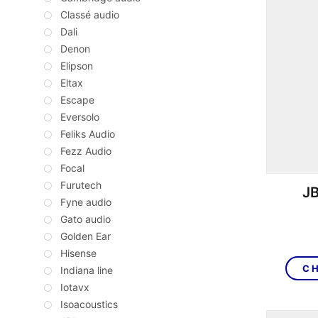
Classé audio
Dali
Denon
Elipson
Eltax
Escape
Eversolo
Feliks Audio
Fezz Audio
Focal
Furutech
JB
Fyne audio
Gato audio
Golden Ear
Hisense
CH
Indiana line
Iotavx
Isoacoustics