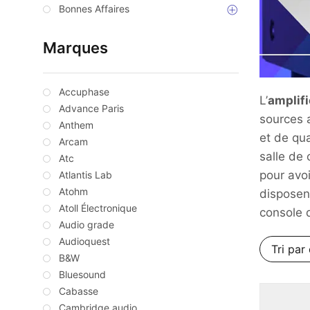
Bonnes Affaires
Marques
Accuphase
L’
amplifi
Advance Paris
sources a
Anthem
et de qua
Arcam
salle de
Atc
pour avo
Atlantis Lab
Atohm
disposen
Atoll Électronique
console 
Audio grade
Audioquest
B&W
Bluesound
Cabasse
Cambridge audio