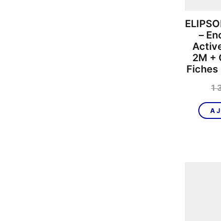
ELIPS
– En
Activ
2M + 
Fiches
1 
AJ