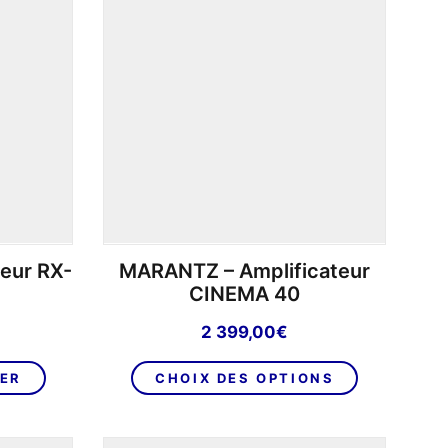
eur RX-
MARANTZ – Amplificateur
CINEMA 40
2 399,00
€
Ce
IER
CHOIX DES OPTIONS
produit
a
plusieurs