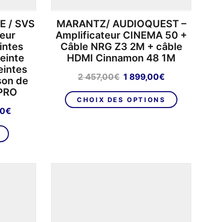
produit
E / SVS
MARANTZ/ AUDIOQUEST –
teur
Amplificateur CINEMA 50 +
intes
Câble NRG Z3 2M + câble
einte
HDMI Cinnamon 48 1M
intes
Le
Le
2 457,00
€
1 899,00
€
son de
prix
prix
 PRO
initial
actuel
CHOIX DES OPTIONS
était :
est :
Le
00
€
2
1
prix
457,00€.
899,00€.
actuel
est :
3
.
990,00€.