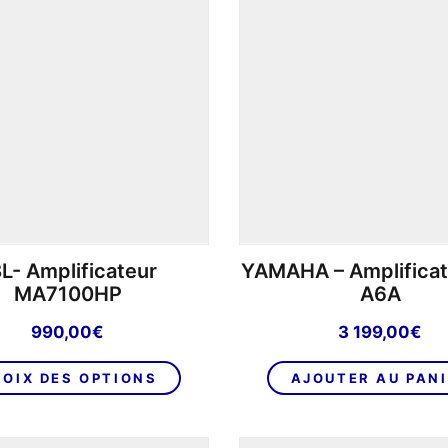
L- Amplificateur
YAMAHA – Amplificat
MA7100HP
A6A
990,00
€
3 199,00
€
Ce
OIX DES OPTIONS
AJOUTER AU PAN
produit
a
plusieurs