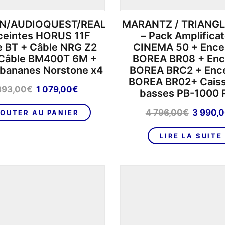
ON/AUDIOQUEST/REALCABLE/NORSTONE
MARANTZ / TRIANGL
ceintes HORUS 11F
– Pack Amplifica
e BT + Câble NRG Z2
CINEMA 50 + Ence
Câble BM400T 6M +
BOREA BR08 + Enc
 bananes Norstone x4
BOREA BRC2 + Ence
BOREA BR02+ Cais
Le
Le
393,00
€
1 079,00
€
basses PB-1000
prix
prix
initial
actuel
Le
4 796,00
€
3 990,
OUTER AU PANIER
était :
est :
prix
1
1
initial
LIRE LA SUITE
393,00€.
079,00€.
était :
4
796,00€