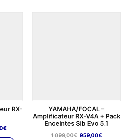
1
999,00€.
189,00€.
eur RX-
YAMAHA/FOCAL –
Amplificateur RX-V4A + Pack
Enceintes Sib Evo 5.1
Le
00
€
prix
Le
Le
1 099,00
€
959,00
€