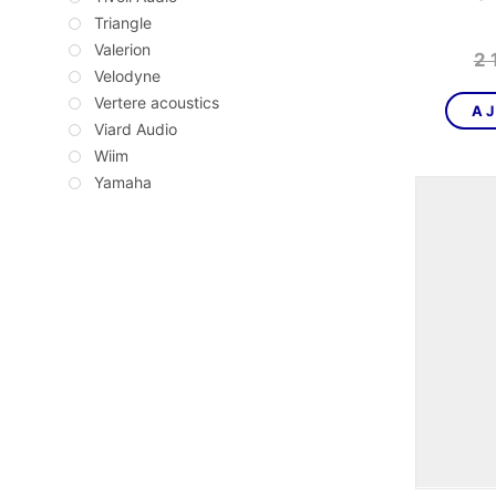
Triangle
Valerion
2 
Velodyne
Vertere acoustics
AJ
Viard Audio
Wiim
Yamaha