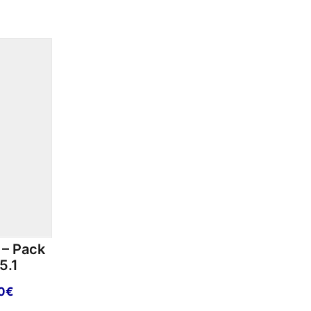
– Pack
5.1
Le
0
€
prix