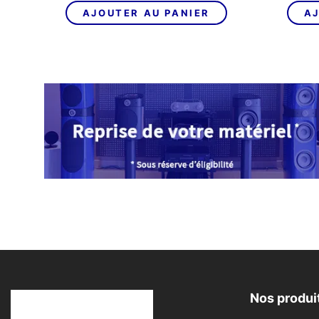
initial
actuel
AJOUTER AU PANIER
AJ
était :
est :
690,00€.
639,00€.
Nos produi