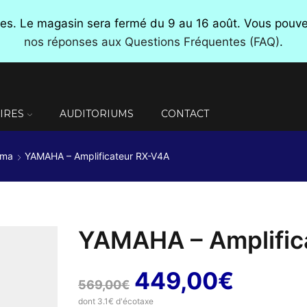
nces. Le magasin sera fermé du 9 au 16 août. Vous pou
nos réponses aux Questions Fréquentes (FAQ)
.
IRES
AUDITORIUMS
CONTACT
éma
YAMAHA – Amplificateur RX-V4A
YAMAHA – Amplific
Le
Le
449,00
€
569,00
€
dont 3.1€ d'écotaxe