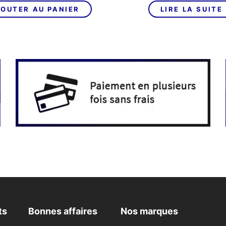
initial
actuel
initial
OUTER AU PANIER
LIRE LA SUITE
était :
est :
était :
3
3
1
990,00€.
190,00€.
398,00€
ts
Bonnes affaires
Nos marques