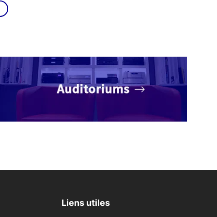
actuel
est :
1
.
099,00€.
Liens utiles