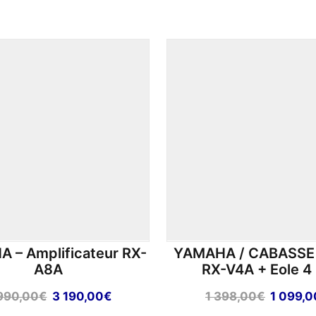
 – Amplificateur RX-
YAMAHA / CABASSE 
A8A
RX-V4A + Eole 4 
Le
Le
Le
990,00
€
3 190,00
€
1 398,00
€
1 099,0
prix
prix
prix