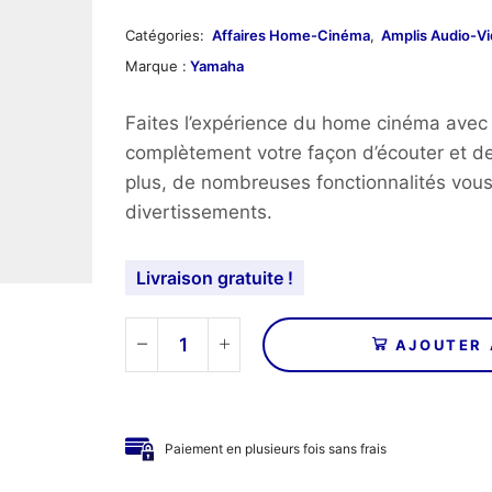
prix
prix
initial
actuel
Catégories:
Affaires Home-Cinéma
,
Amplis Audio-V
Marque :
Yamaha
était :
est :
569,00€.
449,0
Faites l’expérience du home cinéma avec
complètement votre façon d’écouter et de
plus, de nombreuses fonctionnalités vous
divertissements.
Livraison gratuite !
AJOUTER 
quantité
de
YAMAHA
-
Paiement en plusieurs fois sans frais
Amplificateur
RX-