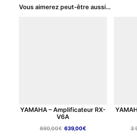
Vous aimerez peut-être aussi…
YAMAHA – Amplificateur RX-
YAMAHA
V6A
Le
Le
690,00
€
639,00
€
3 
prix
prix