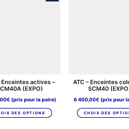
Les
options
peuvent
être
choisies
sur
la
page
du
produit
 Enceintes actives –
ATC – Enceintes col
CM40A (EXPO)
SCM40 (EXPO
,00
€
(prix pour la paire)
6 400,00
€
(prix pour l
Ce
OIX DES OPTIONS
CHOIX DES OPTI
produit
a