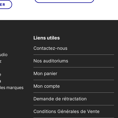
était :
est :
actuel
IER
349,00€.
199,00€.
est :
€.
169,00€.
Liens utiles
Contactez-nous
udio
Nos auditoriums
z
Mon panier
e
a
Mon compte
 les marques
Demande de rétractation
Conditions Générales de Vente