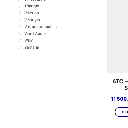
Triangle
Valerion
Velodyne
Vertere acoustics
Viard Audio
Wiim
Yamaha
ATC –
S
11 500
CH