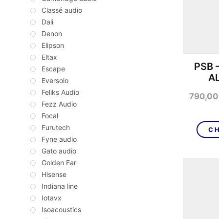
Classé audio
Dali
Denon
Elipson
Eltax
PSB 
Escape
A
Eversolo
Feliks Audio
790,00
Fezz Audio
Focal
Furutech
CH
Fyne audio
Gato audio
Golden Ear
Hisense
Indiana line
Iotavx
Isoacoustics