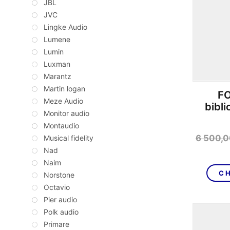
JBL
JVC
Lingke Audio
Lumene
Lumin
Luxman
Marantz
Martin logan
FO
Meze Audio
bibl
Monitor audio
Montaudio
6 500,
Musical fidelity
Nad
Naim
CH
Norstone
Octavio
Pier audio
Polk audio
Primare