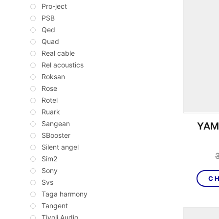
Pro-ject
PSB
Qed
Quad
Real cable
Rel acoustics
Roksan
Rose
Rotel
Ruark
Sangean
YAM
SBooster
Silent angel
Sim2
Sony
CH
Svs
Taga harmony
Tangent
Tivoli Audio