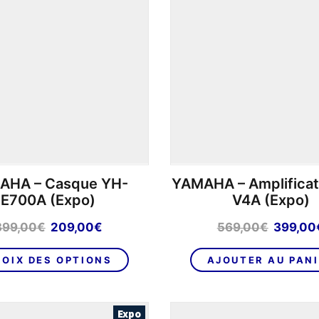
options
peuvent
être
choisies
sur
la
page
du
produit
AHA – Casque YH-
YAMAHA – Amplificat
E700A (Expo)
V4A (Expo)
Le
Le
Le
399,00
€
209,00
€
569,00
€
399,00
prix
prix
prix
Ce
initial
actuel
initial
OIX DES OPTIONS
AJOUTER AU PAN
produit
était :
est :
était :
a
399,00€.
209,00€.
569,00€
plusieurs
Expo
variations.