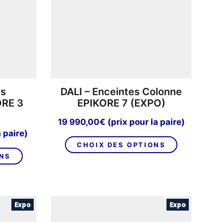
choisies
sur
sur
la
la
page
page
du
du
produit
produit
es
DALI – Enceintes Colonne
ORE 3
EPIKORE 7 (EXPO)
19 990,00
€
(prix pour la paire)
a paire)
Ce
CHOIX DES OPTIONS
Ce
produit
ONS
produit
a
a
plusieurs
plusieurs
variations.
variations.
Les
Expo
Expo
Les
options
options
peuvent