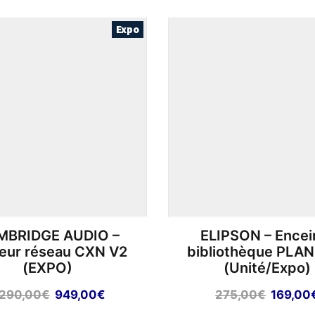
plusieurs
variations.
Expo
Les
options
peuvent
être
choisies
sur
la
page
du
produit
MBRIDGE AUDIO –
ELIPSON – Encei
eur réseau CXN V2
bibliothèque PLA
(EXPO)
(Unité/Expo)
Le
Le
Le
 290,00
€
949,00
€
275,00
€
169,00
prix
prix
prix