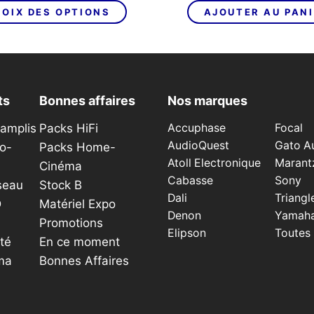
Ce
initial
actuel
initial
OIX DES OPTIONS
AJOUTER AU PAN
produit
était :
est :
était :
a
1
949,00€.
275,00
plusieurs
290,00€.
variations.
Les
ts
Bonnes affaires
Nos marques
options
peuvent
éamplis
Packs HiFi
Accuphase
Focal
être
AudioQuest
Gato A
o-
Packs Home-
choisies
Atoll Electronique
Marant
Cinéma
sur
Cabasse
Sony
seau
Stock B
la
Dali
Triangl
D
Matériel Expo
page
Denon
Yamah
du
Promotions
Elipson
Toutes
produit
té
En ce moment
ma
Bonnes Affaires