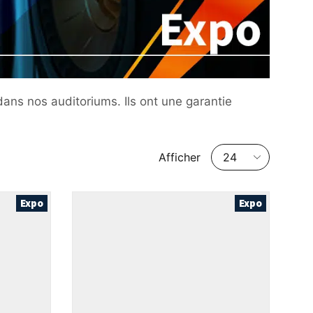
ans nos auditoriums. Ils ont une garantie
Nombre
Afficher
de
produits
par
Expo
Expo
page