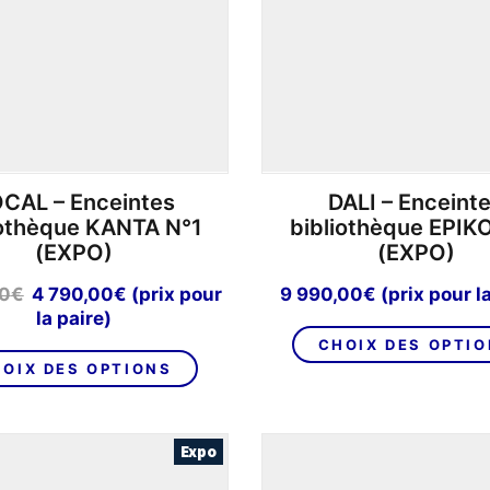
choisies
sur
la
page
du
produit
CAL – Enceintes
DALI – Enceint
iothèque KANTA N°1
bibliothèque EPIK
(EXPO)
(EXPO)
Le
Le
00
€
4 790,00
€
(prix pour
9 990,00
€
(prix pour l
prix
prix
la paire)
initial
actuel
CHOIX DES OPTI
Ce
était :
est :
OIX DES OPTIONS
produit
6
4
a
500,00€.
790,00€.
plusieurs
Expo
variations.
Les