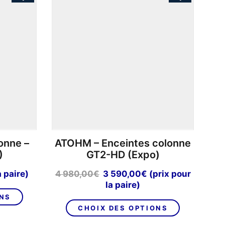
Les
options
peuvent
être
choisies
sur
la
page
du
produit
onne –
ATOHM – Enceintes colonne
)
GT2-HD (Expo)
Le
Le
a paire)
4 980,00
€
3 590,00
€
(prix pour
prix
prix
la paire)
Ce
initial
actuel
ONS
Ce
produit
était :
est :
CHOIX DES OPTIONS
produit
a
4
3