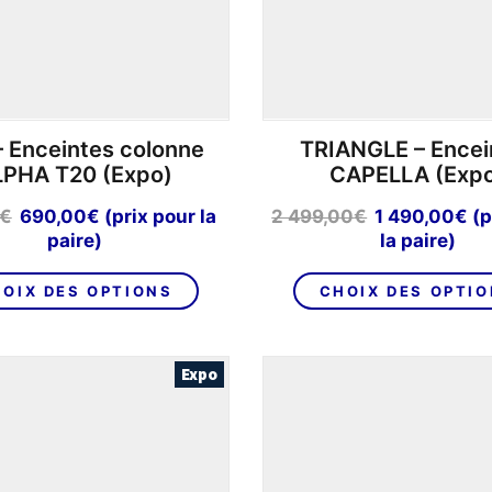
– Enceintes colonne
TRIANGLE – Encei
LPHA T20 (Expo)
CAPELLA (Exp
Le
Le
Le
Le
€
690,00
€
(prix pour la
2 499,00
€
1 490,00
€
(p
prix
prix
prix
pr
paire)
la paire)
initial
actuel
initial
ac
Ce
était :
est :
était :
est
OIX DES OPTIONS
CHOIX DES OPTI
produit
790,00€.
690,00€.
2
1
a
499,00€.
49
plusieurs
Expo
variations.
Les
options
peuvent
être