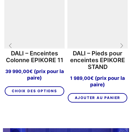
DALI – Enceintes
DALI – Pieds pour
Colonne EPIKORE 11
enceintes EPIKORE
STAND
(prix pour la
39 990,00
€
paire)
(prix pour la
1 989,00
€
paire)
Ce
CHOIX DES OPTIONS
produit
AJOUTER AU PANIER
a
plusieurs
variations.
Les
options