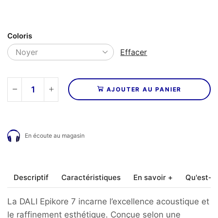
Coloris
Effacer
AJOUTER AU PANIER
quantité
de
DALI
-
En écoute au magasin
Enceintes
Colonne
EPIKORE
7
Descriptif
Caractéristiques
En savoir +
Qu'est-ce
(EXPO)
La DALI Epikore 7 incarne l’excellence acoustique et
le raffinement esthétique.
Conçue selon une