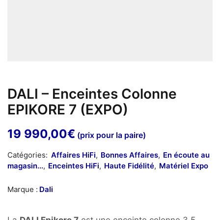
DALI – Enceintes Colonne
EPIKORE 7 (EXPO)
19 990,00
€
(prix pour la paire)
Catégories:
Affaires HiFi
,
Bonnes Affaires
,
En écoute au
magasin...
,
Enceintes HiFi
,
Haute Fidélité
,
Matériel Expo
Marque :
Dali
La
DALI Epikore 7
est une enceinte colonne 3,5