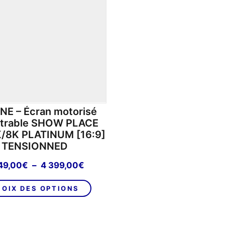
E – Écran motorisé
trable SHOW PLACE
/8K PLATINUM [16:9]
TENSIONNED
Plage
49,00
€
–
4 399,00
€
de
Ce
prix :
OIX DES OPTIONS
produit
2
a
849,00€
plusieurs
à