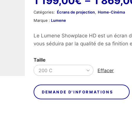
1 199,00
€
–
1 869,0
Catégories:
Écrans de projection
,
Home-Cinéma
Marque :
Lumene
Le Lumene Showplace HD est un écran de 
vous séduira par la qualité de sa finition et
Taille
Effacer
DEMANDE D'INFORMATIONS