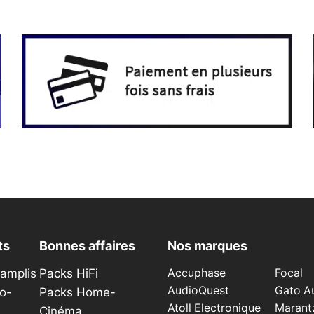
variations.
4
Les
399,00€
options
peuvent
être
choisies
sur
la
page
du
produit
ts
Bonnes affaires
Nos marques
éamplis
Packs HiFi
Accuphase
Focal
AudioQuest
Gato A
o-
Packs Home-
Atoll Electronique
Marant
Cinéma