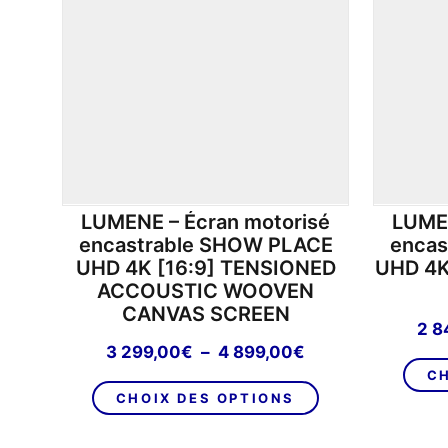
LUMENE – Écran motorisé
LUMEN
encastrable SHOW PLACE
encas
UHD 4K [16:9] TENSIONED
UHD 4K
ACCOUSTIC WOOVEN
CANVAS SCREEN
2 8
Plage
3 299,00
€
–
4 899,00
€
de
CH
Ce
prix :
CHOIX DES OPTIONS
produit
3
a
299,00€