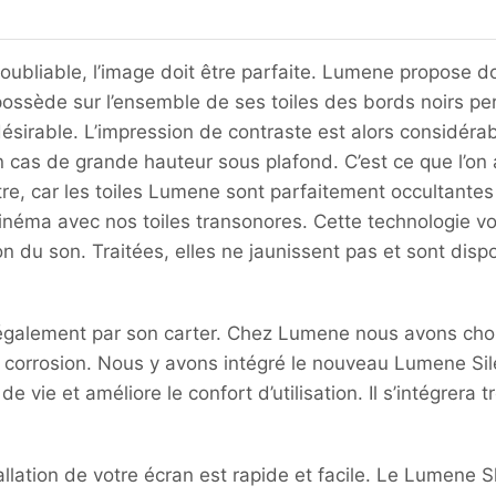
oubliable, l’image doit être parfaite. Lumene propose d
ssède sur l’ensemble de ses toiles des bords noirs per
ndésirable. L’impression de contraste est alors considéra
 cas de grande hauteur sous plafond. C’est ce que l’on a
tre, car les toiles Lumene sont parfaitement occultante
cinéma avec nos toiles transonores. Cette technologie v
ion du son. Traitées, elles ne jaunissent pas et sont di
également par son carter. Chez Lumene nous avons choisi
la corrosion. Nous y avons intégré le nouveau Lumene Sil
 vie et améliore le confort d’utilisation. Il s’intégrera t
stallation de votre écran est rapide et facile. Le Lumen