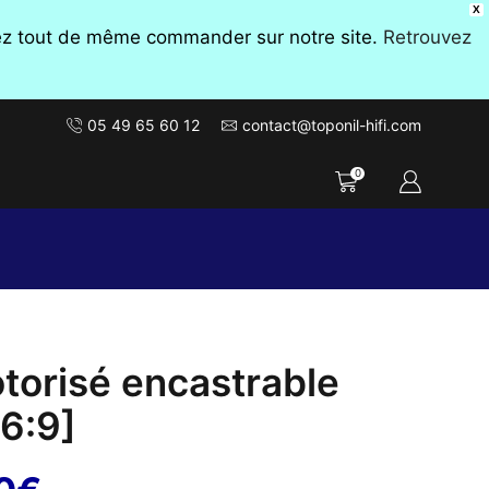
X
vez tout de même commander sur notre site.
Retrouvez
05 49 65 60 12
contact@toponil-hifi.com
0
orisé encastrable
6:9]