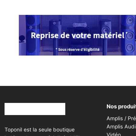
plusieurs
à
variations.
4
Les
899,00€
options
peuvent
être
choisies
sur
la
page
du
produit
Nos produi
Amplis / Pr
Amplis Audi
Toponil est la seule boutique
Vidéo