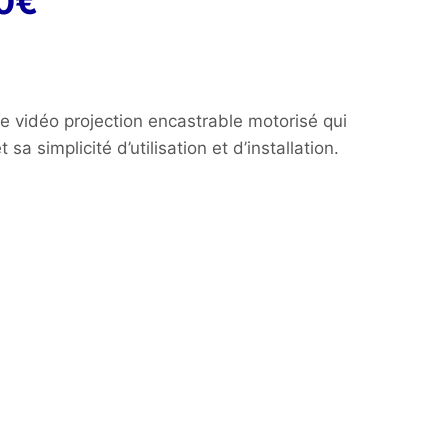
Plage
0
€
de
prix :
1
vidéo projection encastrable motorisé qui
 sa simplicité d’utilisation et d’installation.
199,00€
à
1
869,00€