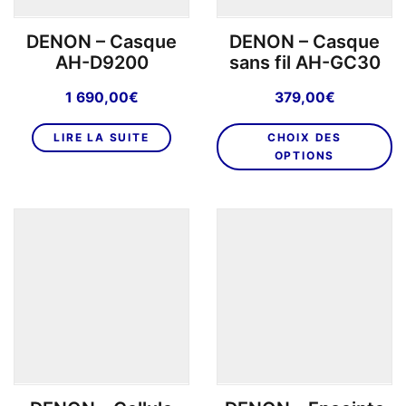
DENON – Casque
DENON – Casque
AH-D9200
sans fil AH-GC30
1 690,00
€
379,00
€
C
LIRE LA SUITE
CHOIX DES
pr
OPTIONS
a
pl
va
L
o
p
êt
ch
su
la
p