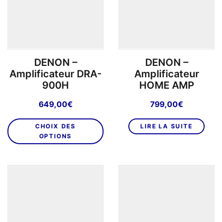
DENON –
DENON –
Amplificateur DRA-
Amplificateur
900H
HOME AMP
649,00
€
799,00
€
Ce
CHOIX DES
LIRE LA SUITE
produit
OPTIONS
a
plusieurs
variations.
Les
options
peuvent
être