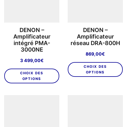
choisies
sur
la
page
DENON –
DENON –
du
Amplificateur
Amplificateur
produit
intégré PMA-
réseau DRA-800H
3000NE
869,00
€
3 499,00
€
C
CHOIX DES
Ce
pr
OPTIONS
CHOIX DES
produit
a
OPTIONS
a
pl
plusieurs
va
variations.
L
Les
o
options
p
peuvent
êt
être
ch