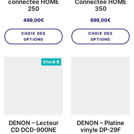
connectée HOME
Connectée HOME
pr
250
350
499,00
€
699,00
€
Ce
C
CHOIX DES
CHOIX DES
produit
pr
OPTIONS
OPTIONS
a
a
plusieurs
pl
variations.
va
Stock B
Les
L
options
o
peuvent
p
être
êt
choisies
ch
sur
su
la
la
page
p
DENON – Lecteur
DENON – Platine
du
d
CD DCD-900NE
vinyle DP-29F
produit
pr