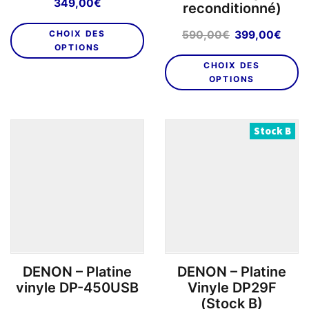
349,00
€
reconditionné)
Ce
Le
Le
CHOIX DES
590,00
€
399,00
€
produit
OPTIONS
prix
prix
C
a
initial
actu
CHOIX DES
pr
plusieurs
était :
est :
OPTIONS
a
variations.
590,00€.
399,
pl
Les
va
options
Stock B
L
peuvent
o
être
p
choisies
êt
sur
ch
la
su
page
la
du
p
produit
DENON – Platine
DENON – Platine
d
vinyle DP-450USB
Vinyle DP29F
pr
(Stock B)