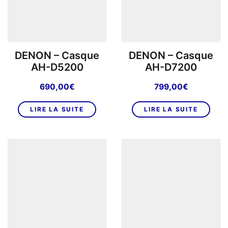
choisies
su
sur
la
la
p
page
d
DENON – Casque
DENON – Casque
du
pr
AH-D5200
AH-D7200
produit
690,00
€
799,00
€
LIRE LA SUITE
LIRE LA SUITE