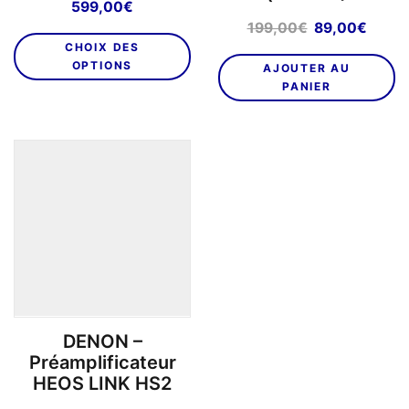
599,00
€
Le
Le
199,00
€
89,00
€
Ce
prix
prix
CHOIX DES
produit
initial
actue
OPTIONS
AJOUTER AU
a
était :
est :
PANIER
plusieurs
199,00€.
89,00
variations.
Les
options
peuvent
être
choisies
sur
la
page
du
DENON –
produit
Préamplificateur
HEOS LINK HS2