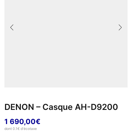
DENON – Casque AH-D9200
1 690,00
€
dont 0.1€ d'écotaxe