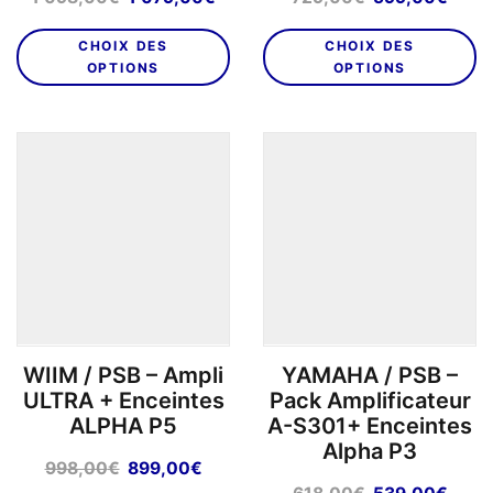
prix
prix
prix
prix
initial
actuel
initial
actu
CHOIX DES
CHOIX DES
était :
est :
était :
est :
OPTIONS
OPTIONS
1
1
729,00€.
599,
098,00€.
079,00€.
WIIM / PSB – Ampli
YAMAHA / PSB –
ULTRA + Enceintes
Pack Amplificateur
ALPHA P5
A-S301+ Enceintes
Alpha P3
Le
Le
998,00
€
899,00
€
prix
prix
Le
Le