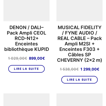
DENON / DALI–
MUSICAL FIDELITY
Pack Ampli CEOL
/ FYNE AUDIO /
RCD-N12+
REAL CABLE – Pack
Enceintes
Ampli M2SI +
bibliothèque KUPID
Enceintes F303 +
Câbles SP
Le
Le
1 029,00
€
899,00
€
CHEVERNY (2×2 m)
prix
prix
initial
actuel
Le
Le
LIRE LA SUITE
1 538,00
€
1 299,00
€
était :
est :
prix
pri
1
899,00€.
initial
act
LIRE LA SUITE
029,00€.
était :
est 
1
1
538,00€.
299