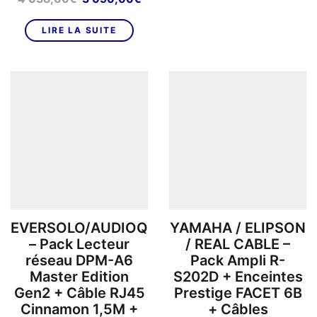
12
1
prix
prix
499,00€.
8
initial
actuel
LIRE LA SUITE
était :
est :
4
3
038,00€.
090,00€.
EVERSOLO/AUDIOQUEST
YAMAHA / ELIPSON
– Pack Lecteur
/ REAL CABLE –
réseau DPM-A6
Pack Ampli R-
Master Edition
S202D + Enceintes
Gen2 + Câble RJ45
Prestige FACET 6B
Cinnamon 1,5M +
+ Câbles