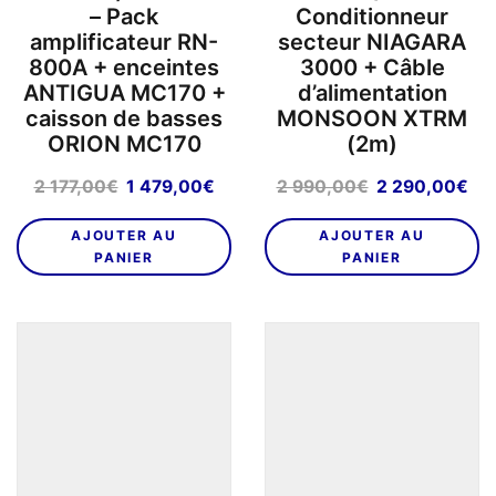
– Pack
Conditionneur
amplificateur RN-
secteur NIAGARA
800A + enceintes
3000 + Câble
ANTIGUA MC170 +
d’alimentation
caisson de basses
MONSOON XTRM
ORION MC170
(2m)
Le
Le
Le
Le
2 177,00
€
1 479,00
€
2 990,00
€
2 290,00
€
prix
prix
prix
pri
initial
actuel
initial
act
AJOUTER AU
AJOUTER AU
était :
est :
était :
est
PANIER
PANIER
2
1
2
2
177,00€.
479,00€.
990,00€.
29