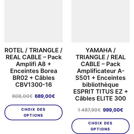
ROTEL / TRIANGLE /
YAMAHA /
REAL CABLE – Pack
TRIANGLE / REAL
Amplifi A8 +
CABLE – Pack
Enceintes Borea
Amplificateur A-
BR02 + Câbles
S501 + Enceintes
CBV1300-16
bibliothèque
ESPRIT TITUS EZ +
Le
Le
808,00
€
689,00
€
Câbles ELITE 300
prix
prix
initial
actuel
Le
Le
CHOIX DES
1 487,90
€
999,00
€
était :
est :
OPTIONS
prix
prix
808,00€.
689,00€.
initial
actu
CHOIX DES
était :
est :
OPTIONS