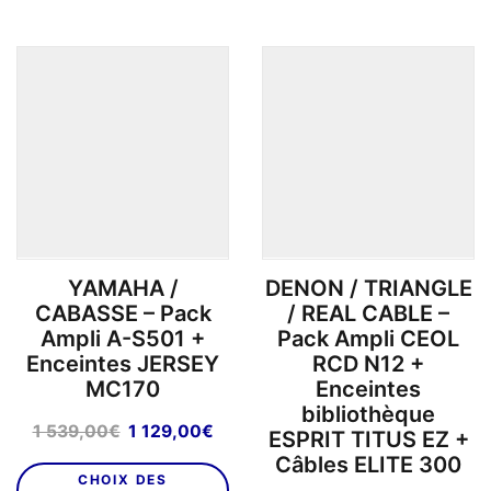
1
999
487,90€.
YAMAHA /
DENON / TRIANGLE
CABASSE – Pack
/ REAL CABLE –
Ampli A-S501 +
Pack Ampli CEOL
Enceintes JERSEY
RCD N12 +
MC170
Enceintes
bibliothèque
Le
Le
1 539,00
€
1 129,00
€
ESPRIT TITUS EZ +
prix
prix
Câbles ELITE 300
initial
actuel
CHOIX DES