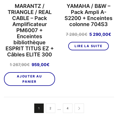
MARANTZ /
YAMAHA / B&W –
TRIANGLE / REAL
Pack Ampli A-
CABLE – Pack
S2200 + Enceintes
Amplificateur
colonne 704S3
PM6007 +
Le
Le
7 280,00
€
5 290,00
€
Enceintes
prix
pri
bibliothèque
initial
act
LIRE LA SUITE
ESPRIT TITUS EZ +
était :
est
Câbles ELITE 300
7
5
280,00€.
29
Le
Le
1 267,90
€
959,00
€
prix
prix
initial
actuel
AJOUTER AU
était :
est :
PANIER
1
959,00€.
267,90€.
…
1
2
4