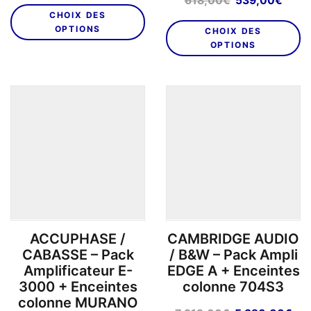
618,00
€
539,00
€
initial
actuel
prix
prix
CHOIX DES
était :
est :
initial
actu
OPTIONS
CHOIX DES
998,00€.
899,00€.
était :
est :
OPTIONS
618,00€.
539,
ACCUPHASE /
CAMBRIDGE AUDIO
CABASSE – Pack
/ B&W – Pack Ampli
Amplificateur E-
EDGE A + Enceintes
3000 + Enceintes
colonne 704S3
colonne MURANO