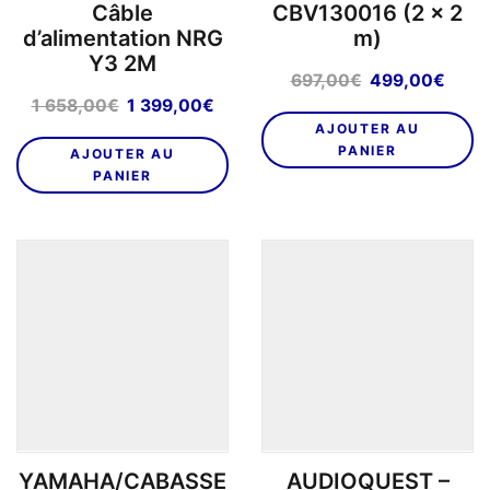
Câble
CBV130016 (2 x 2
d’alimentation NRG
m)
Y3 2M
Le
Le
697,00
€
499,00
€
prix
prix
Le
Le
1 658,00
€
1 399,00
€
initial
actu
prix
prix
AJOUTER AU
était :
est :
initial
actuel
PANIER
AJOUTER AU
697,00€.
499,
était :
est :
PANIER
1
1
658,00€.
399,00€.
YAMAHA/CABASSE
AUDIOQUEST –