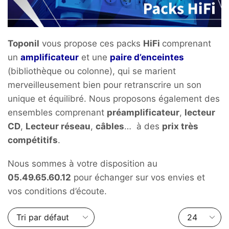
Toponil
vous propose ces packs
HiFi
comprenant
un
amplificateur
et une
paire d’enceintes
(bibliothèque ou colonne), qui se marient
merveilleusement bien pour retranscrire un son
unique et équilibré. Nous proposons également des
ensembles comprenant
préamplificateur
,
lecteur
CD
,
Lecteur réseau
,
câbles
… à des
prix très
compétitifs
.
Nous sommes à votre disposition au
05.49.65.60.12
pour échanger sur vos envies et
vos conditions d’écoute.
Nombre
de