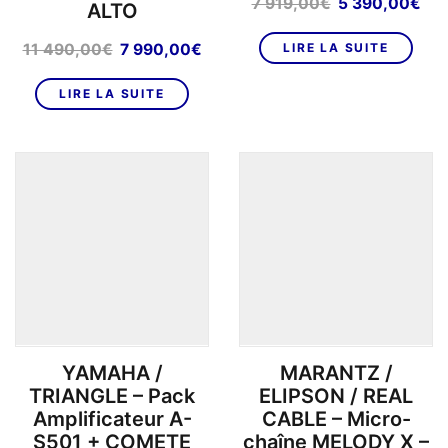
Le
Le
7 919,00
€
5 390,00
€
ALTO
prix
pri
initial
act
Le
Le
11 490,00
€
7 990,00
€
LIRE LA SUITE
était :
est
prix
prix
7
5
initial
actuel
LIRE LA SUITE
919,00€.
39
était :
est :
11
7
490,00€.
990,00€.
YAMAHA /
MARANTZ /
TRIANGLE – Pack
ELIPSON / REAL
Amplificateur A-
CABLE – Micro-
S501 + COMETE
chaîne MELODY X –