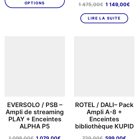
était :
est :
OPTIONS
Le
Le
1 475,00
€
1 149,00
€
1
1
prix
pri
539,00€.
129,00€.
initial
act
LIRE LA SUITE
était :
est 
1
1
475,00€.
149
EVERSOLO / PSB –
ROTEL / DALI– Pack
Ampli de streaming
Ampli A-8 +
PLAY + Enceintes
Enceintes
ALPHA P5
bibliothèque KUPID
Le
Le
Le
Le
1 098,00
€
1 079,00
€
729,00
€
599,00
€