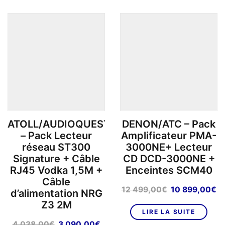
produits
par
page
ATOLL/AUDIOQUEST
DENON/ATC – Pack
– Pack Lecteur
Amplificateur PMA-
réseau ST300
3000NE+ Lecteur
Signature + Câble
CD DCD-3000NE +
RJ45 Vodka 1,5M +
Enceintes SCM40
Câble
Le
L
12 499,00
€
10 899,00
€
d’alimentation NRG
prix
pr
Z3 2M
initial
ac
LIRE LA SUITE
était :
es
Le
Le
4 038,00
€
3 090,00
€