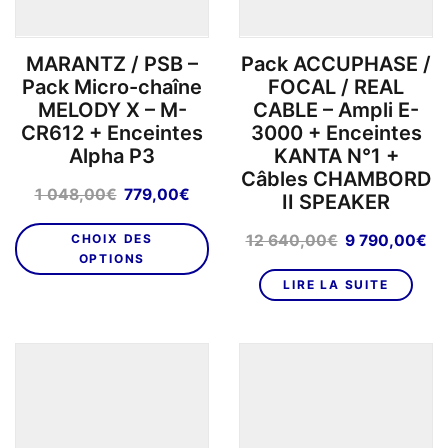
MARANTZ / PSB –
Pack ACCUPHASE /
Pack Micro-chaîne
FOCAL / REAL
MELODY X – M-
CABLE – Ampli E-
CR612 + Enceintes
3000 + Enceintes
Alpha P3
KANTA N°1 +
Câbles CHAMBORD
Le
Le
1 048,00
€
779,00
€
II SPEAKER
prix
prix
initial
actuel
Le
Le
CHOIX DES
12 640,00
€
9 790,00
€
était :
est :
OPTIONS
prix
pr
1
779,00€.
initial
ac
LIRE LA SUITE
048,00€.
était :
est
12
9
640,00€.
79