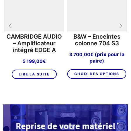
CAMBRIDGE AUDIO
B&W – Enceintes
– Amplificateur
colonne 704 S3
intégré EDGE A
(prix pour la
3 700,00
€
paire)
5 199,00
€
C
CHOIX DES OPTIONS
LIRE LA SUITE
pr
a
pl
va
L
op
p
êt