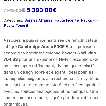
Le
Le
€
5 390,00
€
7 919,00
prix
prix
Catégories:
Bonnes Affaires
,
Haute Fidélité
,
Packs HiFi
,
initial
actuel
Packs Toponil
était :
est :
7
5
Associez la puissance maîtrisée de l’amplificateur
919,00€.
390,00€.
intégré
Cambridge Audio EDGE A
à la précision
sonore des enceintes colonne
Bowers & Wilkins
704 S3
pour une expérience Hi-Fi d’exception. Ce
pack conjugue raffinement, dynamique et clarté
dans un design sobre et élégant. Idéal pour les
audiophiles exigeants à la recherche d’un système
musical haut de gamme. Matériel neuf, compatible
avec les sources analogiques et numériques. Une
immersion sonore pure, signée par deux références
britanniques.