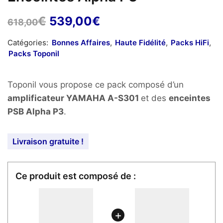
Le
Le
€
539,00
€
618,00
prix
prix
Catégories:
Bonnes Affaires
,
Haute Fidélité
,
Packs HiFi
,
initial
actuel
Packs Toponil
était :
est :
618,00€.
539,00€.
Toponil vous propose ce pack composé d’un
amplificateur YAMAHA A-S301
et des
enceintes
PSB Alpha P3
.
Livraison gratuite !