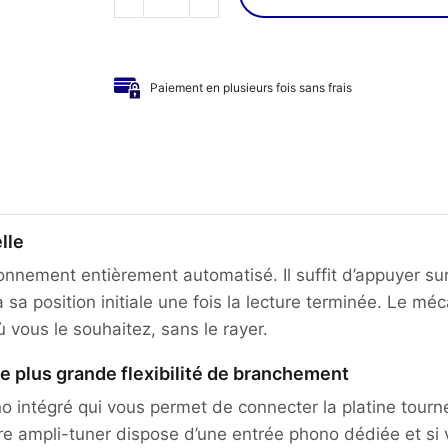
quantité
de
DENON
-
Paiement en plusieurs fois sans frais
Platine
vinyle
DP-
300F
lle
ionnement entièrement automatisé. Il suffit d’appuyer s
à sa position initiale une fois la lecture terminée. Le
ù vous le souhaitez, sans le rayer.
 plus grande flexibilité de branchement
 intégré qui vous permet de connecter la platine tourne-
e ampli-tuner dispose d’une entrée phono dédiée et si v