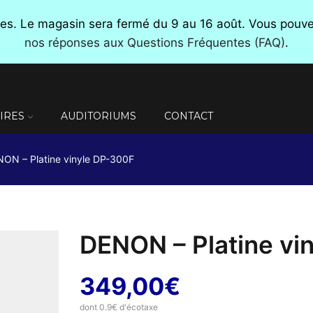
nces. Le magasin sera fermé du 9 au 16 août. Vous pou
nos réponses aux Questions Fréquentes (FAQ)
.
IRES
AUDITORIUMS
CONTACT
ON – Platine vinyle DP-300F
DENON – Platine vi
349,00
€
dont 0.9€ d'écotaxe