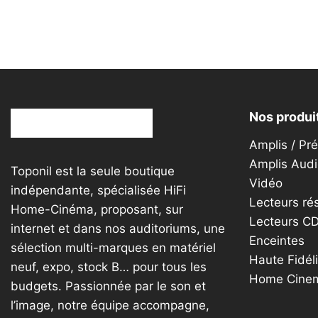
la
page
du
produit
Nos produi
Amplis / Pr
Amplis Audi
Toponil est la seule boutique
Vidéo
indépendante, spécialisée HiFi
Lecteurs ré
Home-Cinéma, proposant, sur
Lecteurs C
internet et dans nos auditoriums, une
Enceintes
sélection multi-marques en matériel
Haute Fidéli
neuf, expo, stock B… pour tous les
Home Cine
budgets. Passionnée par le son et
l’image, notre équipe accompagne,