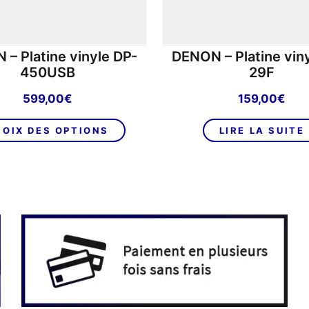
– Platine vinyle DP-
DENON – Platine vin
450USB
29F
599,00
€
159,00
€
Ce
OIX DES OPTIONS
LIRE LA SUITE
produit
a
plusieurs
variations.
Les
options
peuvent
être
choisies
sur
la