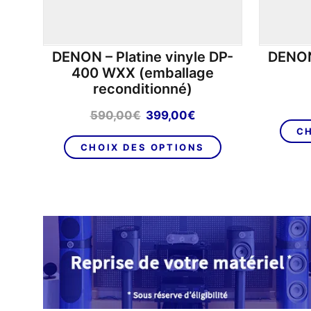
DENON – Platine vinyle DP-
DENON 
400 WXX (emballage
reconditionné)
Le
Le
590,00
€
399,00
€
prix
prix
CH
Ce
initial
actuel
CHOIX DES OPTIONS
produit
était :
est :
a
590,00€.
399,00€.
plusieurs
variations.
Les
options
peuvent
être
choisies
sur