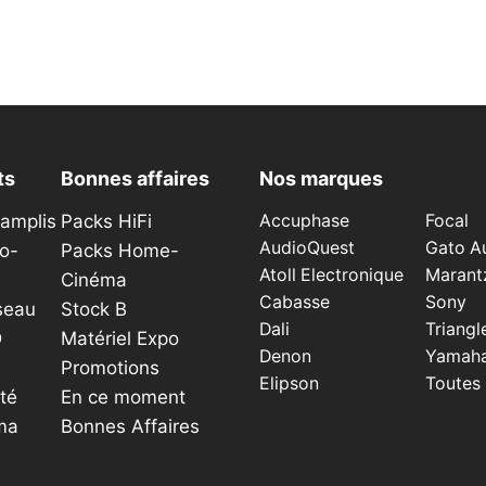
page
du
produit
ts
Bonnes affaires
Nos marques
éamplis
Packs HiFi
Accuphase
Focal
AudioQuest
Gato A
o-
Packs Home-
Atoll Electronique
Marant
Cinéma
Cabasse
Sony
seau
Stock B
Dali
Triangl
D
Matériel Expo
Denon
Yamah
Promotions
Elipson
Toutes
té
En ce moment
ma
Bonnes Affaires