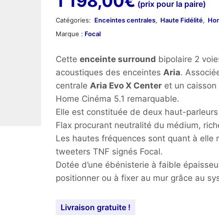
1 198,00
€
(prix pour la paire)
Catégories:
Enceintes centrales
,
Haute Fidélité
,
Ho
Marque :
Focal
Cette
enceinte surround
bipolaire 2 voie
acoustiques des enceintes
Aria
. Associé
centrale
Aria Evo X Center
et un caisson 
Home Cinéma 5.1 remarquable.
Elle est constituée de deux haut-parle
Flax procurant neutralité du médium, rich
Les hautes fréquences sont quant à elle 
tweeters TNF signés Focal.
Dotée d’une ébénisterie à faible épaisseu
positionner ou à fixer au mur grâce au sys
Livraison gratuite !