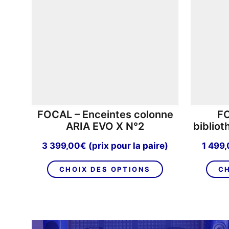
FOCAL – Enceintes colonne
FO
ARIA EVO X N°2
biblio
3 399,00
€
(prix pour la paire)
1 499
Ce
CHOIX DES OPTIONS
CH
produit
a
plusieurs
variations.
Les