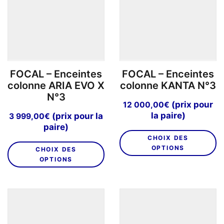
peuvent
être
choisies
sur
la
page
FOCAL – Enceintes
FOCAL – Enceintes
du
colonne ARIA EVO X
colonne KANTA N°3
produit
N°3
(prix pour
12 000,00
€
la paire)
(prix pour la
3 999,00
€
paire)
C
CHOIX DES
Ce
pr
OPTIONS
CHOIX DES
produit
a
OPTIONS
a
pl
plusieurs
va
variations.
L
Les
o
options
p