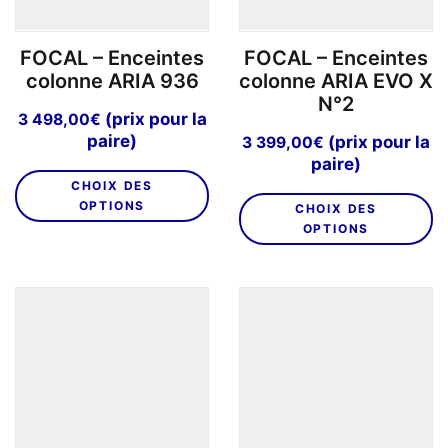
la
la
page
p
FOCAL – Enceintes
FOCAL – Enceintes
du
d
colonne ARIA 936
colonne ARIA EVO X
produit
pr
N°2
(prix pour la
3 498,00
€
paire)
(prix pour la
3 399,00
€
paire)
Ce
CHOIX DES
C
produit
OPTIONS
CHOIX DES
pr
a
OPTIONS
a
plusieurs
pl
variations.
va
Les
L
options
o
peuvent
p
être
êt
choisies
ch
sur
su
la