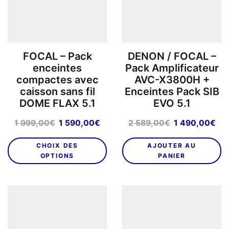
choisies
sur
la
page
FOCAL – Pack
DENON / FOCAL –
du
enceintes
Pack Amplificateur
produit
compactes avec
AVC-X3800H +
caisson sans fil
Enceintes Pack SIB
DOME FLAX 5.1
EVO 5.1
Le
Le
Le
Le
1 999,00
€
1 590,00
€
2 589,00
€
1 490,00
€
prix
prix
prix
pri
Ce
initial
actuel
initial
act
CHOIX DES
AJOUTER AU
produit
était :
est :
était :
est
OPTIONS
PANIER
a
1
1
2
1
plusieurs
999,00€.
590,00€.
589,00€.
49
variations.
Les
options
peuvent