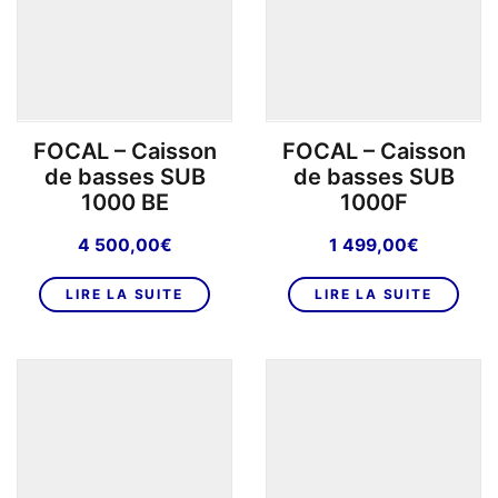
être
choisies
sur
la
page
FOCAL – Caisson
FOCAL – Caisson
du
de basses SUB
de basses SUB
produit
1000 BE
1000F
4 500,00
€
1 499,00
€
LIRE LA SUITE
LIRE LA SUITE