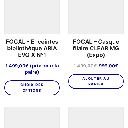
FOCAL – Enceintes
FOCAL – Casque
bibliothèque ARIA
filaire CLEAR MG
EVO X N°1
(Expo)
Le
Le
(prix pour la
1 499,00
€
1 499,00
€
999,00
€
prix
prix
paire)
initial
act
AJOUTER AU
Ce
était :
est 
PANIER
CHOIX DES
produit
1
999
OPTIONS
a
499,00€.
plusieurs
variations.
Les
options