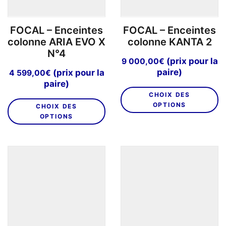
la
page
p
du
FOCAL – Enceintes
FOCAL – Enceintes
d
produit
colonne ARIA EVO X
colonne KANTA 2
pr
N°4
(prix pour la
9 000,00
€
paire)
(prix pour la
4 599,00
€
paire)
C
CHOIX DES
Ce
pr
OPTIONS
CHOIX DES
produit
a
OPTIONS
a
pl
plusieurs
va
variations.
L
Les
o
options
p
peuvent
êt
être
ch
choisies
su
sur
la