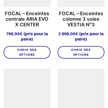
FOCAL – Enceintes
FOCAL – Enceintes
centrale ARIA EVO
colonne 3 voies
X CENTER
VESTIA N°3
(prix pour la
(prix pour la
799,00
€
2 998,00
€
paire)
paire)
Ce
C
CHOIX DES
CHOIX DES
produit
pr
OPTIONS
OPTIONS
a
a
plusieurs
pl
variations.
va
Les
L
options
o
peuvent
p
être
êt
choisies
ch
sur
su