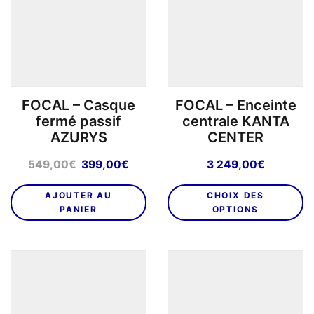
peuvent
êt
être
ch
choisies
su
sur
la
la
p
page
d
FOCAL – Casque
FOCAL – Enceinte
du
pr
fermé passif
centrale KANTA
produit
AZURYS
CENTER
Le
Le
549,00
€
399,00
€
3 249,00
€
prix
prix
C
initial
actuel
AJOUTER AU
CHOIX DES
pr
était :
est :
PANIER
OPTIONS
a
549,00€.
399,00€.
pl
va
L
o
p