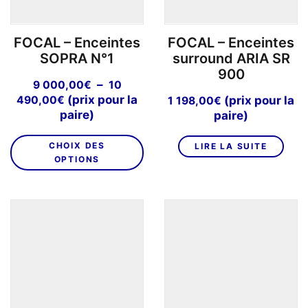
la
p
page
d
FOCAL – Enceintes
FOCAL – Enceintes
du
pr
SOPRA N°1
surround ARIA SR
produit
900
–
9 000,00
€
10
Plage
(prix pour la
490,00
€
(prix pour la
1 198,00
€
de
paire)
paire)
prix :
Ce
9
CHOIX DES
LIRE LA SUITE
produit
000,00€
OPTIONS
a
à
plusieurs
10
variations.
490,00€
Les
options
peuvent
être
choisies
sur