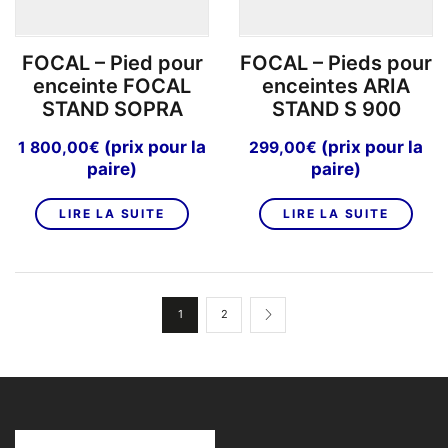
la
page
FOCAL – Pied pour
FOCAL – Pieds pour
du
enceinte FOCAL
enceintes ARIA
produit
STAND SOPRA
STAND S 900
(prix pour la
(prix pour la
1 800,00
€
299,00
€
paire)
paire)
LIRE LA SUITE
LIRE LA SUITE
1
2