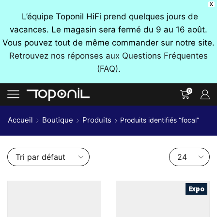
X
L’équipe Toponil HiFi prend quelques jours de
vacances. Le magasin sera fermé du 9 au 16 août.
Vous pouvez tout de même commander sur notre site.
Retrouvez nos réponses aux Questions Fréquentes
(FAQ)
.
0
Accueil
Boutique
Produits
Produits identifiés “focal”
Nombre
de
produits
par
Expo
page