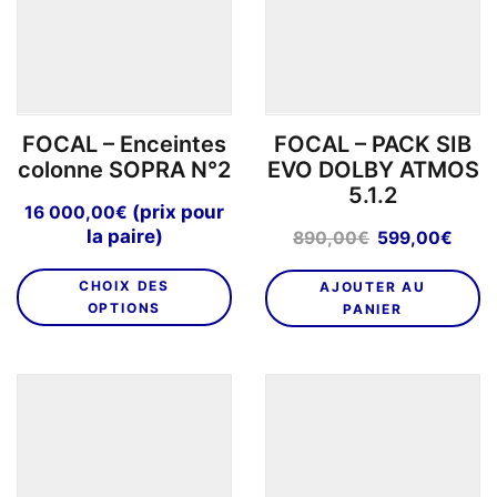
êt
ch
su
la
p
FOCAL – Enceintes
FOCAL – PACK SIB
d
colonne SOPRA N°2
EVO DOLBY ATMOS
pr
5.1.2
(prix pour
16 000,00
€
la paire)
Le
Le
890,00
€
599,00
€
prix
prix
Ce
initial
actu
CHOIX DES
AJOUTER AU
produit
était :
est :
OPTIONS
PANIER
a
890,00€.
599,
plusieurs
variations.
Les
options
peuvent
être