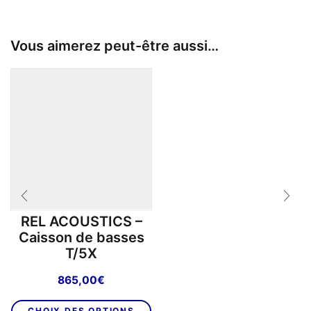
Vous aimerez peut-être aussi…
REL ACOUSTICS –
Caisson de basses
T/5X
865,00
€
Ce
CHOIX DES OPTIONS