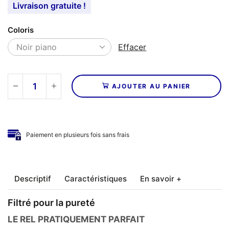
Livraison gratuite !
Coloris
Effacer
AJOUTER AU PANIER
quantité
de
REL
ACOUSTICS
Paiement en plusieurs fois sans frais
-
Caisson
de
basses
Descriptif
Caractéristiques
En savoir +
T7X
Filtré pour la pureté
LE REL PRATIQUEMENT PARFAIT