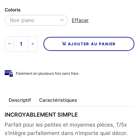
Coloris
Effacer
AJOUTER AU PANIER
quantité
de
REL
ACOUSTICS
Paiement en plusieurs fois sans frais
-
Caisson
de
basses
Descriptif
Caractéristiques
T/5X
INCROYABLEMENT SIMPLE
Parfait pour les petites et moyennes pièces, T/5x
s’intègre parfaitement dans n’importe quel décor.