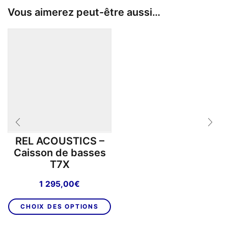
Vous aimerez peut-être aussi…
REL ACOUSTICS –
Caisson de basses
T7X
1 295,00
€
Ce
CHOIX DES OPTIONS
produit
a