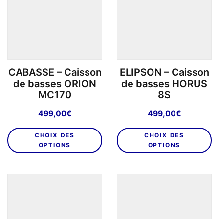
peuvent
p
être
êt
choisies
ch
sur
su
la
la
page
p
CABASSE – Caisson
ELIPSON – Caisson
du
d
de basses ORION
de basses HORUS
produit
pr
MC170
8S
499,00
€
499,00
€
Ce
C
CHOIX DES
CHOIX DES
produit
pr
OPTIONS
OPTIONS
a
a
plusieurs
pl
variations.
va
Les
L
options
o
peuvent
p