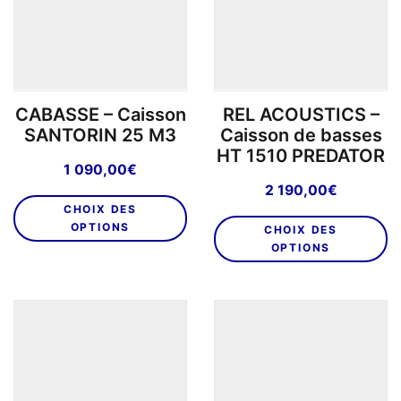
être
êt
choisies
ch
sur
su
la
la
page
p
CABASSE – Caisson
REL ACOUSTICS –
du
d
SANTORIN 25 M3
Caisson de basses
produit
pr
HT 1510 PREDATOR
1 090,00
€
2 190,00
€
Ce
CHOIX DES
C
produit
OPTIONS
CHOIX DES
pr
a
OPTIONS
a
plusieurs
pl
variations.
va
Les
L
options
o
peuvent
p
être
êt
choisies