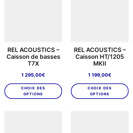
REL ACOUSTICS –
REL ACOUSTICS –
Caisson de basses
Caisson HT/1205
T7X
MKII
1 295,00
€
1 199,00
€
Ce
C
CHOIX DES
CHOIX DES
produit
pr
OPTIONS
OPTIONS
a
a
plusieurs
pl
variations.
va
Les
L
options
o