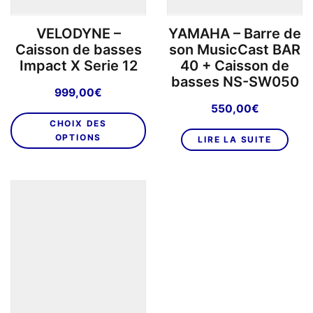
p
VELODYNE –
YAMAHA – Barre de
d
Caisson de basses
son MusicCast BAR
pr
Impact X Serie 12
40 + Caisson de
basses NS-SW050
999,00
€
550,00
€
Ce
CHOIX DES
produit
OPTIONS
LIRE LA SUITE
a
plusieurs
variations.
Les
options
peuvent
être
choisies
sur
la