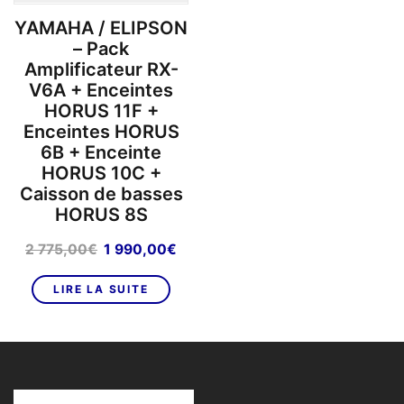
page
du
YAMAHA / ELIPSON
– Pack
produit
Amplificateur RX-
V6A + Enceintes
HORUS 11F +
Enceintes HORUS
6B + Enceinte
HORUS 10C +
Caisson de basses
HORUS 8S
Le
Le
2 775,00
€
1 990,00
€
prix
prix
initial
actuel
LIRE LA SUITE
était :
est :
2
1
775,00€.
990,00€.