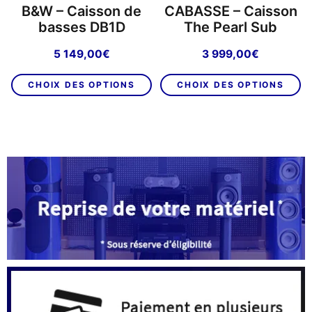
B&W – Caisson de
CABASSE – Caisson
basses DB1D
The Pearl Sub
5 149,00
€
3 999,00
€
Ce
C
CHOIX DES OPTIONS
CHOIX DES OPTIONS
produit
pr
a
a
plusieurs
pl
variations.
va
Les
L
options
op
peuvent
p
être
êt
choisies
ch
sur
su
la
la
page
p
du
d
produit
pr