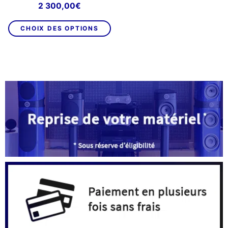
2 300,00
€
Ce
CHOIX DES OPTIONS
produit
a
plusieurs
variations.
Les
options
peuvent
être
choisies
sur
la
page
du
produit