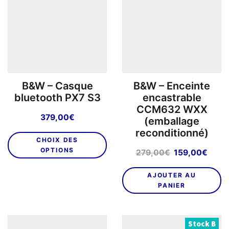
B&W – Casque
B&W – Enceinte
bluetooth PX7 S3
encastrable
CCM632 WXX
379,00
€
(emballage
reconditionné)
Ce
CHOIX DES
produit
OPTIONS
Le
Le
279,00
€
159,00
€
a
prix
prix
plusieurs
initial
actu
AJOUTER AU
variations.
était :
est :
PANIER
Les
279,00€.
159,
options
peuvent
Stock B