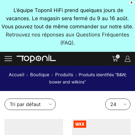
X
L’équipe Toponil HiFi prend quelques jours de
vacances. Le magasin sera fermé du 9 au 16 août.
Vous pouvez tout de même commander sur notre site.
Retrouvez nos réponses aux Questions Fréquentes
(FAQ)
.
0
Accueil
Boutique
Produits
Produits identifiés “B&W;
bower and wilkins”
Nombre
de
produits
par
WXX
page