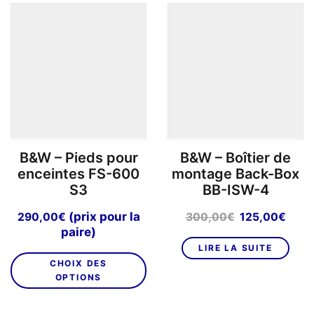
o
p
êt
ch
su
la
p
d
pr
B&W – Pieds pour
B&W – Boîtier de
enceintes FS-600
montage Back-Box
S3
BB-ISW-4
Le
Le
(prix pour la
290,00
€
300,00
€
125,00
€
prix
prix
paire)
initial
actu
LIRE LA SUITE
Ce
était :
est :
CHOIX DES
produit
300,00€.
125,
OPTIONS
a
plusieurs