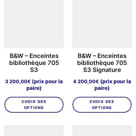
options
o
peuvent
p
être
êt
choisies
ch
sur
su
la
la
page
p
B&W – Enceintes
B&W – Enceintes
du
d
bibliothèque 705
bibliothèque 705
produit
pr
S3
S3 Signature
(prix pour la
(prix pour la
3 200,00
€
4 200,00
€
paire)
paire)
Ce
C
CHOIX DES
CHOIX DES
produit
pr
OPTIONS
OPTIONS
a
a
plusieurs
pl
variations.
va
Les
L