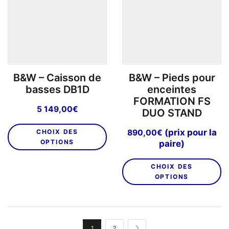
B&W – Caisson de
B&W – Pieds pour
basses DB1D
enceintes
FORMATION FS
5 149,00
€
DUO STAND
Ce
(prix pour la
CHOIX DES
890,00
€
produit
OPTIONS
paire)
a
C
plusieurs
CHOIX DES
pr
variations.
OPTIONS
a
Les
pl
options
va
peuvent
L
être
1
2