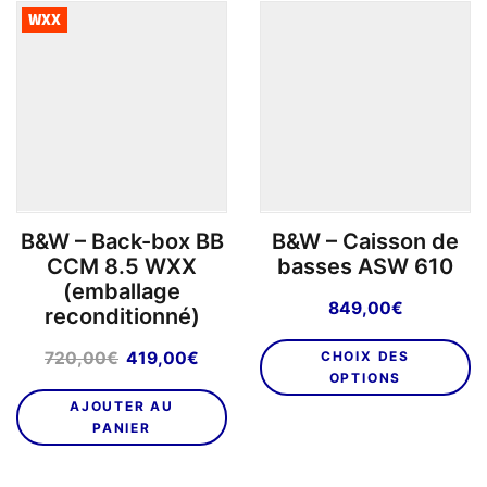
options
WXX
peuvent
être
choisies
sur
la
page
du
produit
B&W – Back-box BB
B&W – Caisson de
CCM 8.5 WXX
basses ASW 610
(emballage
849,00
€
reconditionné)
C
Le
Le
720,00
€
419,00
€
CHOIX DES
pr
prix
prix
OPTIONS
a
initial
actuel
AJOUTER AU
pl
était :
est :
PANIER
va
720,00€.
419,00€.
L