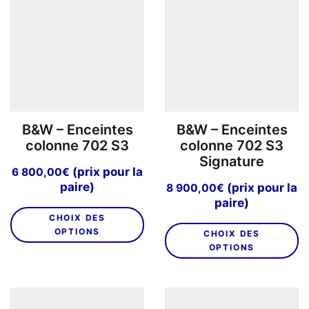
options
o
peuvent
p
être
êt
choisies
ch
sur
su
la
la
page
p
B&W – Enceintes
B&W – Enceintes
du
d
colonne 702 S3
colonne 702 S3
produit
pr
Signature
(prix pour la
6 800,00
€
paire)
(prix pour la
8 900,00
€
paire)
Ce
CHOIX DES
C
produit
OPTIONS
CHOIX DES
pr
a
OPTIONS
a
plusieurs
pl
variations.
va
Les
L
options