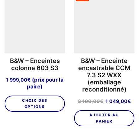
Les
options
peuvent
être
choisies
sur
la
page
B&W – Enceintes
B&W – Enceinte
du
colonne 603 S3
encastrable CCM
produit
7.3 S2 WXX
(prix pour la
1 999,00
€
(emballage
paire)
reconditionné)
Ce
Le
Le
CHOIX DES
2 100,00
€
1 049,00
€
produit
OPTIONS
prix
pri
a
initial
act
AJOUTER AU
plusieurs
était :
est
PANIER
variations.
2
1
Les
100,00€.
04