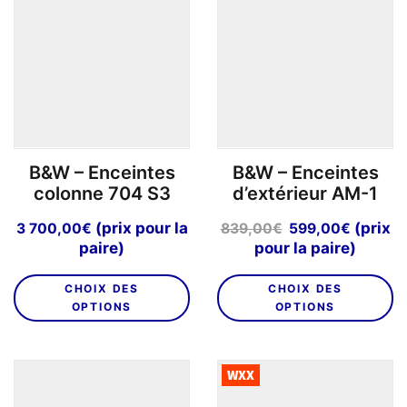
o
peuvent
p
être
êt
choisies
ch
sur
su
la
la
page
p
du
B&W – Enceintes
B&W – Enceintes
d
produit
colonne 704 S3
d’extérieur AM-1
pr
Le
Le
(prix pour la
(prix
3 700,00
€
839,00
€
599,00
€
prix
prix
paire)
pour la paire)
initial
actuel
Ce
C
était :
est :
CHOIX DES
CHOIX DES
produit
pr
839,00€.
599,00
OPTIONS
OPTIONS
a
a
plusieurs
pl
variations.
va
WXX
Les
L