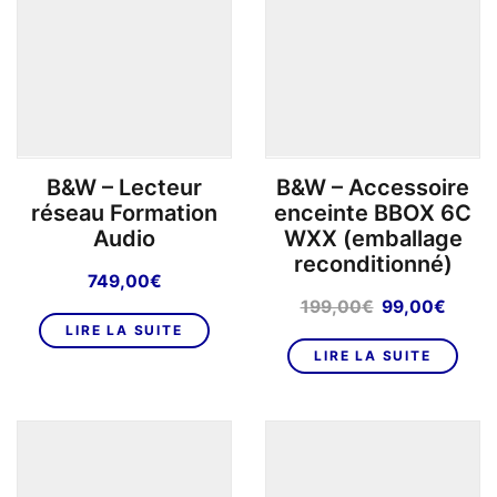
options
o
peuvent
p
être
êt
choisies
ch
sur
su
la
la
page
p
B&W – Lecteur
B&W – Accessoire
du
d
réseau Formation
enceinte BBOX 6C
produit
pr
Audio
WXX (emballage
reconditionné)
749,00
€
Le
Le
199,00
€
99,00
€
prix
prix
LIRE LA SUITE
initial
actue
LIRE LA SUITE
était :
est :
199,00€.
99,00