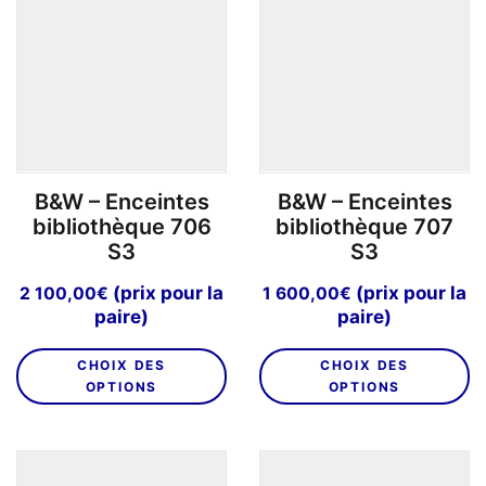
options
o
peuvent
p
être
êt
choisies
ch
sur
su
la
la
page
p
B&W – Enceintes
B&W – Enceintes
du
d
bibliothèque 706
bibliothèque 707
produit
pr
S3
S3
(prix pour la
(prix pour la
2 100,00
€
1 600,00
€
paire)
paire)
Ce
C
CHOIX DES
CHOIX DES
produit
pr
OPTIONS
OPTIONS
a
a
plusieurs
pl
variations.
va
Les
L