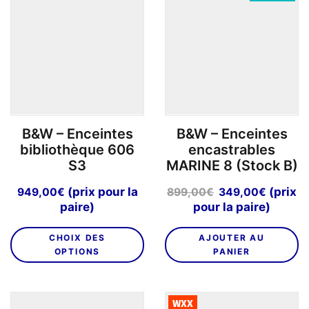
être
choisies
sur
la
page
du
produit
B&W – Enceintes
B&W – Enceintes
bibliothèque 606
encastrables
S3
MARINE 8 (Stock B)
Le
Le
(prix pour la
(prix
949,00
€
899,00
€
349,00
€
prix
prix
paire)
pour la paire)
initial
actuel
Ce
était :
est :
CHOIX DES
AJOUTER AU
produit
899,00€.
349,00
OPTIONS
PANIER
a
plusieurs
variations.
WXX