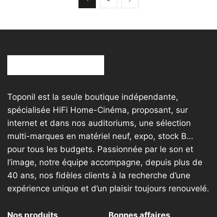
o
choisies
p
sur
êt
la
ch
page
su
du
la
produit
p
d
Toponil est la seule boutique indépendante,
pr
spécialisée HiFi Home-Cinéma, proposant, sur
internet et dans nos auditoriums, une sélection
multi-marques en matériel neuf, expo, stock B…
pour tous les budgets. Passionnée par le son et
l’image, notre équipe accompagne, depuis plus de
40 ans, nos fidèles clients à la recherche d’une
expérience unique et d’un plaisir toujours renouvelé.
Nos produits
Bonnes affaires