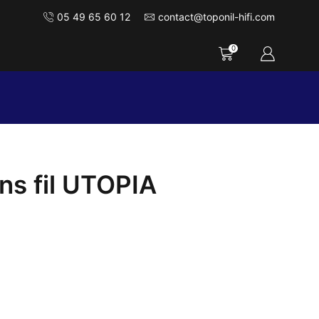
05 49 65 60 12
contact@toponil-hifi.com
0
s fil UTOPIA