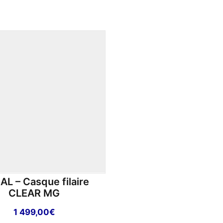
L – Casque filaire
CLEAR MG
1 499,00
€