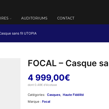
IRES
AUDITORIUMS
CONTACT
asque sans fil UTOPIA
FOCAL – Casque san
4 999,00
€
dont 0.48€ d'écotaxe
Catégories:
Casques
,
Haute Fidélité
Marque :
Focal