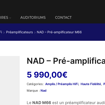
IRES
AUDITORIUMS
CONTACT
Fi
Préamplificateurs
NAD – Pré-amplificateur M66
NAD – Pré-amplific
5 990,00
€
Catégories:
Amplis / Préamplis HiFi
,
Haute Fidélité
,
P
Marque :
Nad
Le
NAD M66
est un préamplificateur aud