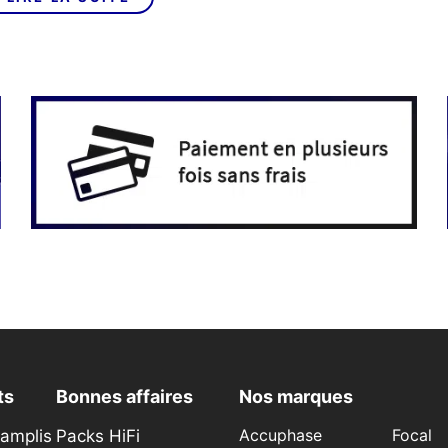
ts
Bonnes affaires
Nos marques
éamplis
Packs HiFi
Accuphase
Focal