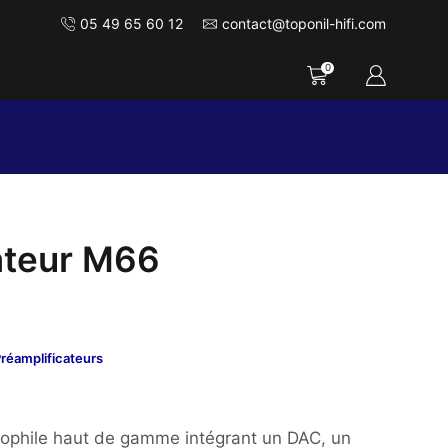
05 49 65 60 12
contact@toponil-hifi.com
0
ateur M66
réamplificateurs
iophile haut de gamme intégrant un DAC, un