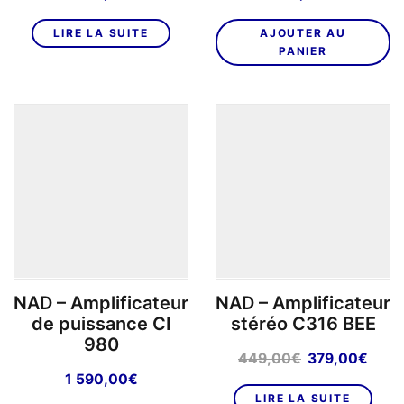
LIRE LA SUITE
AJOUTER AU
PANIER
NAD – Amplificateur
NAD – Amplificateur
de puissance CI
stéréo C316 BEE
980
Le
Le
449,00
€
379,00
€
prix
prix
1 590,00
€
initial
actu
LIRE LA SUITE