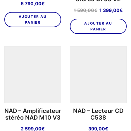
5 790,00
€
Le
Le
1 590,00
€
1 399,00
€
prix
pri
AJOUTER AU
initial
act
PANIER
AJOUTER AU
était :
est 
PANIER
1
1
590,00€.
399
NAD – Amplificateur
NAD – Lecteur CD
stéréo NAD M10 V3
C538
2 599,00
€
399,00
€