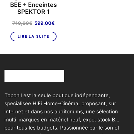
BEE + Enceintes
SPEKTOR 1
Le
Le
749,00
€
599,00
€
prix
prix
initial
actuel
LIRE LA SUITE
était :
est :
749,00€.
599,00€.
Toponil est la seule boutique indépendante,
spécialisée HiFi Home-Cinéma, proposant, sur
internet et dans nos auditoriums, une sélection
multi-marques en matériel neuf, expo, stock B…
pour tous les budgets. Passionnée par le son et