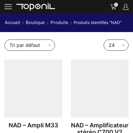
0
Accueil
Boutique
Produits
Produits identifiés “NAD”
Nombre
de
produits
par
page
NAD – Ampli M33
NAD – Amplificateur
stéréo C700 V2