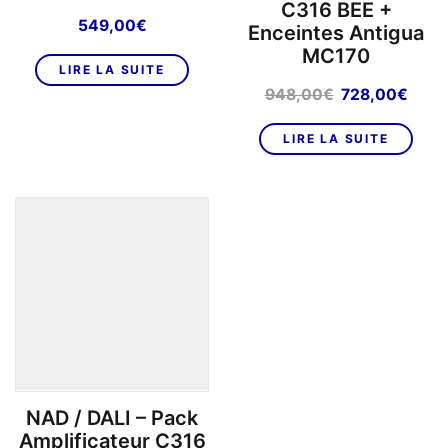
C316 BEE +
549,00
€
Enceintes Antigua
MC170
LIRE LA SUITE
Le
Le
948,00
€
728,00
€
prix
prix
initial
actu
LIRE LA SUITE
était :
est :
948,00€.
728,
NAD / DALI – Pack
Amplificateur C316