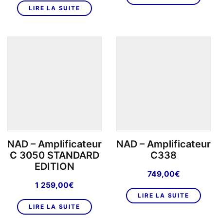
était :
est :
LIRE LA SUITE
449,00€.
379,
NAD – Amplificateur
NAD – Amplificateur
C 3050 STANDARD
C338
EDITION
749,00
€
1 259,00
€
LIRE LA SUITE
LIRE LA SUITE