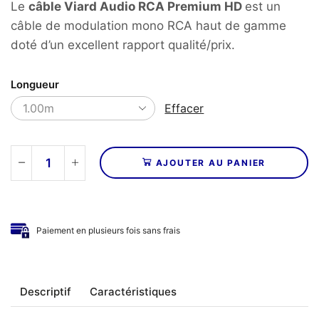
Le
câble Viard Audio RCA Premium HD
est un
câble de modulation mono RCA haut de gamme
doté d’un excellent rapport qualité/prix.
Longueur
Effacer
AJOUTER AU PANIER
quantité
de
VIARD
AUDIO
Paiement en plusieurs fois sans frais
–
Câbles
RCA
Premium
Descriptif
Caractéristiques
HD