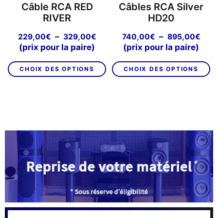
Câble RCA RED
Câbles RCA Silver
RIVER
HD20
Plage
Pla
–
–
229,00
€
329,00
€
740,00
€
895,00
€
de
de
(prix pour la paire)
(prix pour la paire)
prix :
prix 
Ce
C
229,00€
740
CHOIX DES OPTIONS
CHOIX DES OPTIONS
produit
pr
à
à
a
a
329,00€
895
plusieurs
pl
variations.
va
Les
L
options
op
peuvent
p
être
êt
choisies
ch
sur
su
la
la
page
p
du
d