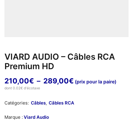
VIARD AUDIO – Câbles RCA
Premium HD
Plage
210,00
€
–
289,00
€
(prix pour la paire)
de
dont 0.02€ d'écotaxe
prix :
Catégories:
Câbles
,
Câbles RCA
210,00€
à
Marque :
Viard Audio
289,00€