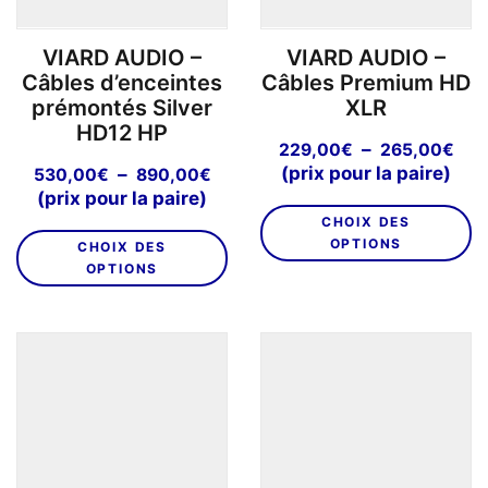
la
p
VIARD AUDIO –
VIARD AUDIO –
d
Câbles d’enceintes
Câbles Premium HD
pr
prémontés Silver
XLR
HD12 HP
Pla
–
229,00
€
265,00
€
de
Plage
(prix pour la paire)
–
530,00
€
890,00
€
prix
de
(prix pour la paire)
C
229
prix :
CHOIX DES
Ce
pr
à
530,00€
OPTIONS
CHOIX DES
produit
a
265
à
OPTIONS
a
pl
890,00€
plusieurs
va
variations.
L
Les
o
options
p
peuvent
êt
être
ch
choisies
su