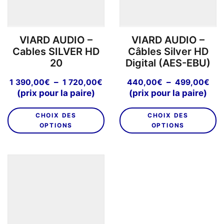
sur
su
la
la
page
p
VIARD AUDIO –
VIARD AUDIO –
du
d
Cables SILVER HD
Câbles Silver HD
produit
pr
20
Digital (AES-EBU)
Plage
Pla
–
–
1 390,00
€
1 720,00
€
440,00
€
499,00
€
de
de
(prix pour la paire)
(prix pour la paire)
prix :
prix
Ce
C
1
44
CHOIX DES
CHOIX DES
produit
pr
390,00€
à
OPTIONS
OPTIONS
a
a
à
49
plusieurs
pl
1
variations.
va
720,00€
Les
L
options
o
peuvent
p
être
êt
choisies
ch