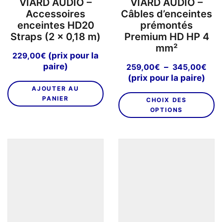
VIARD AUDIO –
VIARD AUDIO –
Accessoires
Câbles d’enceintes
enceintes HD20
prémontés
Straps (2 x 0,18 m)
Premium HD HP 4
mm²
(prix pour la
229,00
€
paire)
Pla
–
259,00
€
345,00
€
de
(prix pour la paire)
prix
AJOUTER AU
C
259
PANIER
CHOIX DES
pr
à
OPTIONS
a
345
pl
va
L
o
p
êt
ch
su