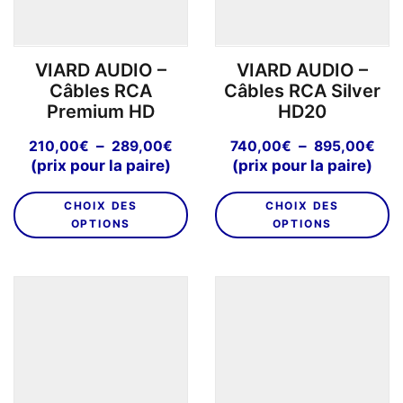
sur
la
la
p
page
d
VIARD AUDIO –
VIARD AUDIO –
du
pr
Câbles RCA
Câbles RCA Silver
produit
Premium HD
HD20
Plage
Pla
–
–
210,00
€
289,00
€
740,00
€
895,00
€
de
de
(prix pour la paire)
(prix pour la paire)
prix :
prix
Ce
C
210,00€
740
CHOIX DES
CHOIX DES
produit
pr
à
à
OPTIONS
OPTIONS
a
a
289,00€
895
plusieurs
pl
variations.
va
Les
L
options
o
peuvent
p
être
êt
choisies
ch