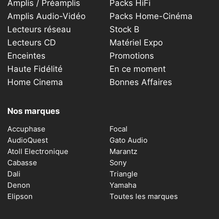
Amplis / Préamplis
Packs HiFi
Amplis Audio-Vidéo
Packs Home-Cinéma
Lecteurs réseau
Stock B
Lecteurs CD
Matériel Expo
Enceintes
Promotions
Haute Fidélité
En ce moment
Home Cinema
Bonnes Affaires
Nos marques
Accuphase
Focal
AudioQuest
Gato Audio
Atoll Electronique
Marantz
Cabasse
Sony
Dali
Triangle
Denon
Yamaha
Elipson
Toutes les marques