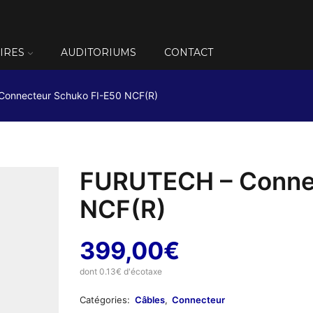
IRES
AUDITORIUMS
CONTACT
onnecteur Schuko FI-E50 NCF(R)
FURUTECH – Connec
NCF(R)
399,00
€
dont 0.13€ d'écotaxe
Catégories:
Câbles
,
Connecteur