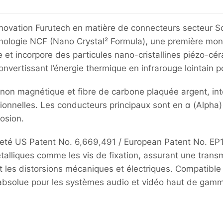
ovation Furutech en matière de connecteurs secteur Sch
hnologie NCF (Nano Crystal² Formula), une première mon
re et incorpore des particules nano-cristallines piézo-c
n convertissant l’énergie thermique en infrarouge lointai
e non magnétique et fibre de carbone plaquée argent, in
tionnelles. Les conducteurs principaux sont en α (Alph
rosion.
eté US Patent No. 6,669,491 / European Patent No. EP1
alliques comme les vis de fixation, assurant une transm
duit les distorsions mécaniques et électriques. Compati
absolue pour les systèmes audio et vidéo haut de gamm