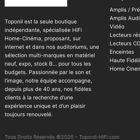
Amplis / Pr
Amplis Audi
Toponil est la seule boutique
Vidéo
indépendante, spécialisée HiFi
Lecteurs ré
Home-Cinéma, proposant, sur
Lecteurs C
internet et dans nos auditoriums, une
Enceintes
sélection multi-marques en matériel
Haute Fidéli
neuf, expo, stock B… pour tous les
Home Cine
budgets. Passionnée par le son et
l’image, notre équipe accompagne,
depuis plus de 40 ans, nos fidèles
clients à la recherche d’une
expérience unique et d’un plaisir
toujours renouvelé.
Tous Droits Réservés ©2026 – Toponil-HiFi.com