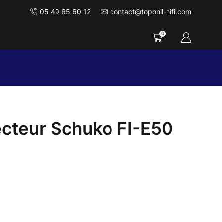
05 49 65 60 12
contact@toponil-hifi.com
0
teur Schuko FI-E50