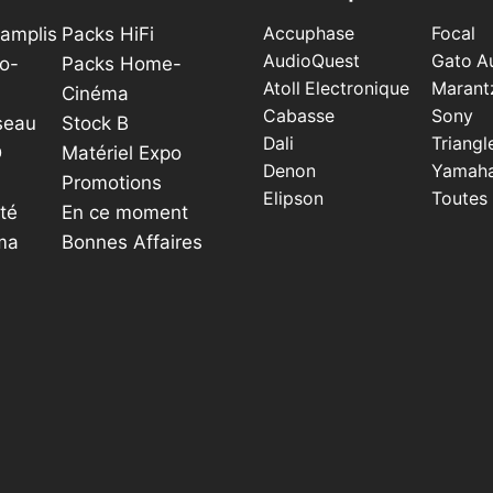
éamplis
Packs HiFi
Accuphase
Focal
AudioQuest
Gato A
o-
Packs Home-
Atoll Electronique
Marant
Cinéma
Cabasse
Sony
seau
Stock B
Dali
Triangl
D
Matériel Expo
Denon
Yamah
Promotions
Elipson
Toutes
té
En ce moment
ma
Bonnes Affaires