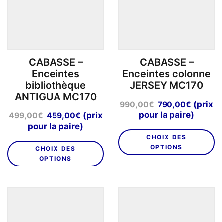
être
êt
choisies
ch
sur
su
la
la
page
p
CABASSE –
CABASSE –
du
d
Enceintes
Enceintes colonne
produit
pr
bibliothèque
JERSEY MC170
ANTIGUA MC170
Le
Le
(prix
990,00
€
790,00
€
prix
prix
Le
Le
pour la paire)
(prix
499,00
€
459,00
€
initial
actuel
prix
prix
pour la paire)
C
était :
est :
initial
actuel
CHOIX DES
Ce
pr
990,00€.
790,00
était :
est :
OPTIONS
CHOIX DES
produit
a
499,00€.
459,00€.
OPTIONS
a
pl
plusieurs
va
variations.
L
Les
o
options
p