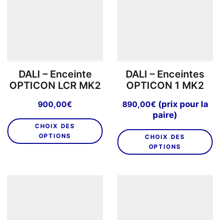
peuvent
êt
être
ch
choisies
su
sur
la
la
p
page
d
DALI – Enceinte
DALI – Enceintes
du
pr
OPTICON LCR MK2
OPTICON 1 MK2
produit
(prix pour la
900,00
€
890,00
€
paire)
Ce
CHOIX DES
C
produit
OPTIONS
CHOIX DES
pr
a
OPTIONS
a
plusieurs
pl
variations.
va
Les
L
options
o
peuvent
p
être