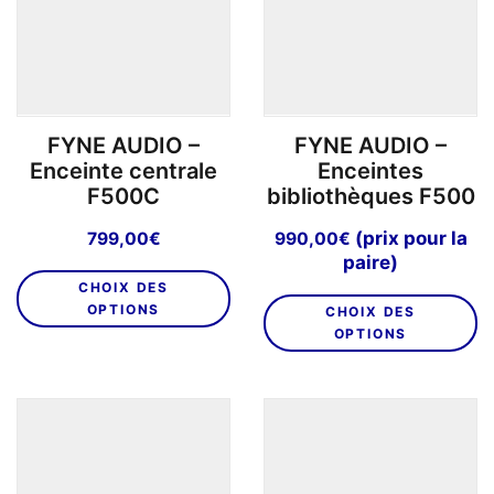
êt
choisies
ch
sur
su
la
la
page
p
du
FYNE AUDIO –
FYNE AUDIO –
d
produit
Enceinte centrale
Enceintes
pr
F500C
bibliothèques F500
(prix pour la
799,00
€
990,00
€
paire)
Ce
CHOIX DES
C
produit
OPTIONS
CHOIX DES
pr
a
OPTIONS
a
plusieurs
pl
variations.
va
Les
L
options
o
peuvent
p
être