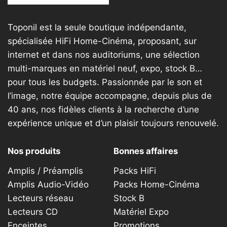
être
êt
choisies
ch
Toponil est la seule boutique indépendante,
sur
su
spécialisée HiFi Home-Cinéma, proposant, sur
la
la
internet et dans nos auditoriums, une sélection
page
p
multi-marques en matériel neuf, expo, stock B…
du
d
produit
pr
pour tous les budgets. Passionnée par le son et
l’image, notre équipe accompagne, depuis plus de
40 ans, nos fidèles clients à la recherche d’une
expérience unique et d’un plaisir toujours renouvelé.
Nos produits
Bonnes affaires
Amplis / Préamplis
Packs HiFi
Amplis Audio-Vidéo
Packs Home-Cinéma
Lecteurs réseau
Stock B
Lecteurs CD
Matériel Expo
Enceintes
Promotions