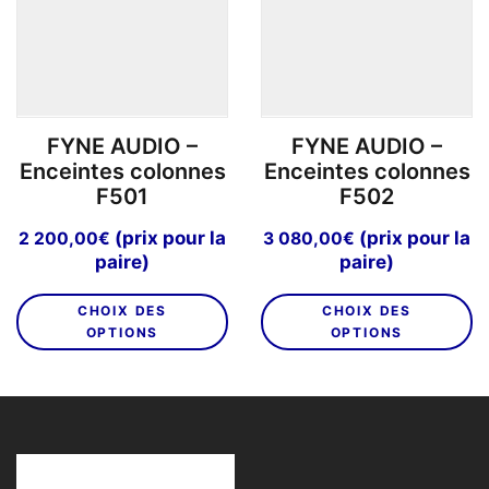
êt
choisies
ch
sur
su
la
la
page
p
du
FYNE AUDIO –
FYNE AUDIO –
d
produit
Enceintes colonnes
Enceintes colonnes
pr
F501
F502
(prix pour la
(prix pour la
2 200,00
€
3 080,00
€
paire)
paire)
Ce
C
CHOIX DES
CHOIX DES
produit
pr
OPTIONS
OPTIONS
a
a
plusieurs
pl
variations.
va
Les
L
options
o
peuvent
p