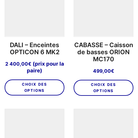
DALI – Enceintes
CABASSE – Caisson
OPTICON 6 MK2
de basses ORION
MC170
(prix pour la
2 400,00
€
paire)
499,00
€
Ce
C
CHOIX DES
CHOIX DES
produit
pr
OPTIONS
OPTIONS
a
a
plusieurs
pl
variations.
va
Les
L
options
o
peuvent
p