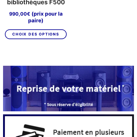
bibliothèques F500
(prix pour la
990,00
€
paire)
Ce
CHOIX DES OPTIONS
produit
a
plusieurs
variations.
Les
options
peuvent
être
choisies
sur
la
page
du
produit