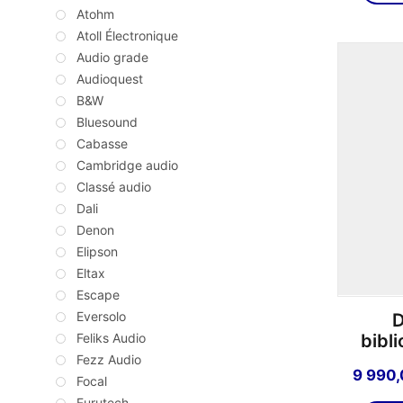
Atohm
Atoll Électronique
Audio grade
Audioquest
B&W
Bluesound
Cabasse
Cambridge audio
Classé audio
Dali
Denon
Elipson
Eltax
Escape
Eversolo
D
bibl
Feliks Audio
Fezz Audio
9 990
Focal
Furutech