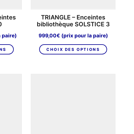
intes
TRIANGLE – Enceintes
0
bibliothèque SOLSTICE 3
a paire)
999,00
€
(prix pour la paire)
Ce
Ce
ONS
CHOIX DES OPTIONS
produit
produit
a
a
plusieurs
plusieurs
variations.
variations.
Les
Les
options
options
peuvent
peuvent
être
être
choisies
choisies
sur
sur
la
la
page
page