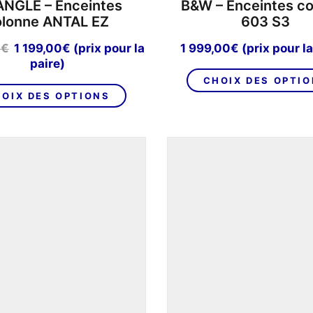
ANGLE – Enceintes
B&W – Enceintes c
olonne ANTAL EZ
603 S3
Le
Le
0
€
1 199,00
€
(prix pour la
1 999,00
€
(prix pour la
prix
prix
paire)
initial
actuel
CHOIX DES OPTI
Ce
était :
est :
OIX DES OPTIONS
produit
1
1
a
798,00€.
199,00€.
plusieurs
variations.
Les
options
peuvent
être
choisies
sur
la
page
du