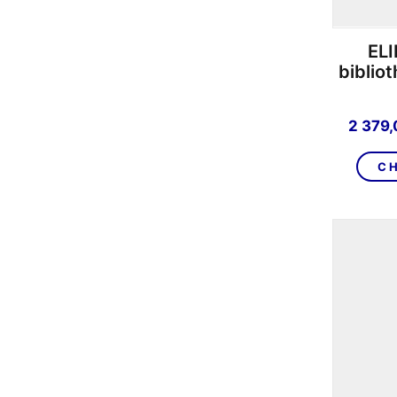
ELI
biblio
2 379
CH