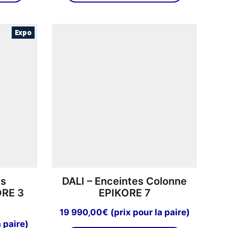
a
plusieurs
Expo
variations.
Les
options
peuvent
être
choisies
sur
la
page
du
produit
es
DALI – Enceintes Colonne
ORE 3
EPIKORE 7
19 990,00
€
(prix pour la paire)
a paire)