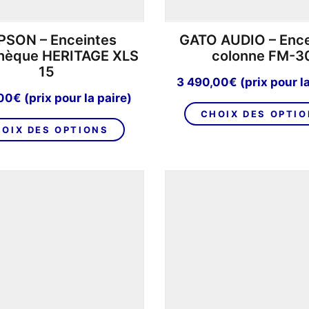
produit
PSON – Enceintes
GATO AUDIO – Ence
thèque HERITAGE XLS
colonne FM-3
15
3 490,00
€
(prix pour l
,00
€
(prix pour la paire)
CHOIX DES OPTI
Ce
OIX DES OPTIONS
produit
a
plusieurs
variations.
Les
options
peuvent
être
choisies
sur
la