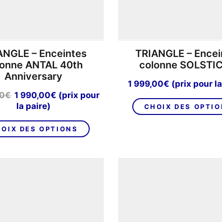
page
du
produit
ANGLE – Enceintes
TRIANGLE – Encei
lonne ANTAL 40th
colonne SOLSTIC
Anniversary
1 999,00
€
(prix pour la
Le
Le
00
€
1 990,00
€
(prix pour
prix
prix
la paire)
CHOIX DES OPTI
initial
actuel
Ce
était :
est :
OIX DES OPTIONS
produit
2
1
a
990,00€.
990,00€.
plusieurs
variations.
Les
options
peuvent
être