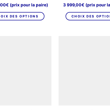
,00
€
(prix pour la paire)
3 999,00
€
(prix pour la
Ce
OIX DES OPTIONS
CHOIX DES OPTI
produit
a
plusieurs
variations.
Les
options
peuvent
être
choisies
sur
la
page
du
produit