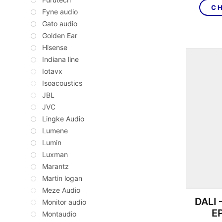
CH
Fyne audio
Gato audio
Golden Ear
Hisense
Indiana line
Iotavx
Isoacoustics
JBL
JVC
Lingke Audio
Lumene
Lumin
Luxman
Marantz
Martin logan
Meze Audio
DALI 
Monitor audio
E
Montaudio