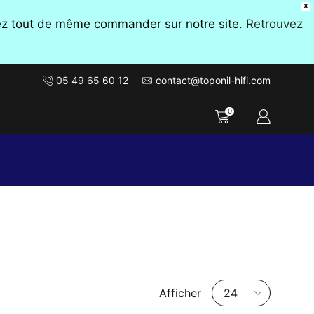
X
vez tout de même commander sur notre site.
Retrouvez
05 49 65 60 12
contact@toponil-hifi.com
0
Nombre
Afficher
de