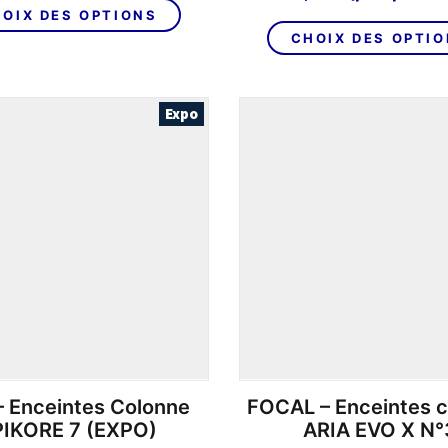
Ce
OIX DES OPTIONS
produit
CHOIX DES OPTI
a
plusieurs
variations.
Expo
Les
options
peuvent
être
choisies
sur
la
page
du
produit
– Enceintes Colonne
FOCAL – Enceintes 
PIKORE 7 (EXPO)
ARIA EVO X N°