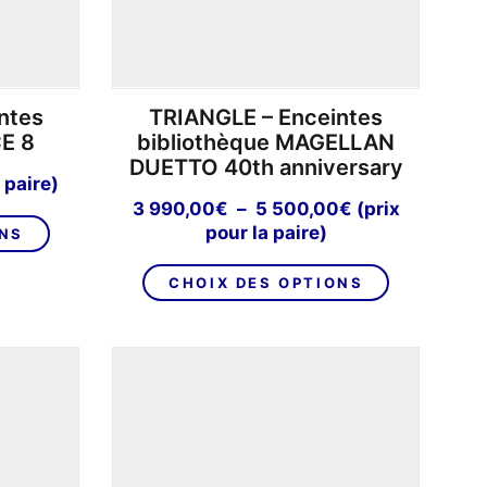
du
du
produit
produit
ntes
TRIANGLE – Enceintes
E 8
bibliothèque MAGELLAN
DUETTO 40th anniversary
 paire)
Plage
3 990,00
€
–
5 500,00
€
(prix
Ce
de
pour la paire)
ONS
produit
prix :
Ce
a
3
CHOIX DES OPTIONS
produit
plusieurs
990,00€
a
variations.
à
plusieurs
Les
5
variations.
options
500,00€
Les
peuvent
options
être
peuvent
choisies
être
sur