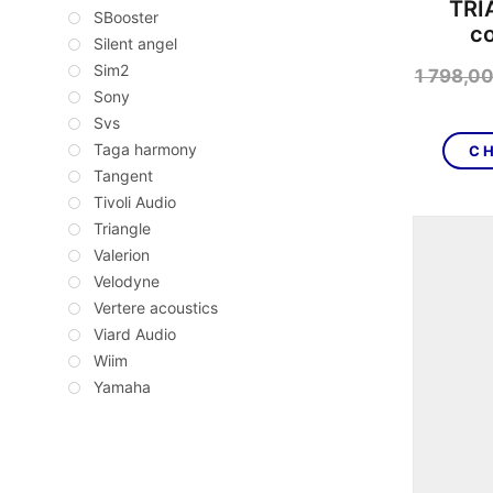
TRI
SBooster
c
Silent angel
Sim2
1 798,0
Sony
Svs
Taga harmony
CH
Tangent
Tivoli Audio
Triangle
Valerion
Velodyne
Vertere acoustics
Viard Audio
Wiim
Yamaha