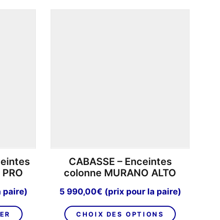
produits
par
page
eintes
CABASSE – Enceintes
3 PRO
colonne MURANO ALTO
a paire)
5 990,00
€
(prix pour la paire)
Ce
IER
CHOIX DES OPTIONS
produit