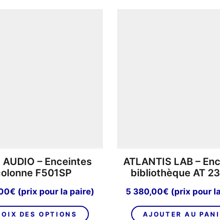
 AUDIO – Enceintes
ATLANTIS LAB – Enc
colonne F501SP
bibliothèque AT 2
,00
€
(prix pour la paire)
5 380,00
€
(prix pour l
Ce
OIX DES OPTIONS
AJOUTER AU PAN
produit