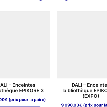
a
plusieurs
variations.
Les
options
peuvent
être
choisies
sur
la
page
du
produit
ALI – Enceintes
DALI – Enceint
iothèque EPIKORE 3
bibliothèque EPIK
(EXPO)
,00
€
(prix pour la paire)
9 990,00
€
(prix pour l