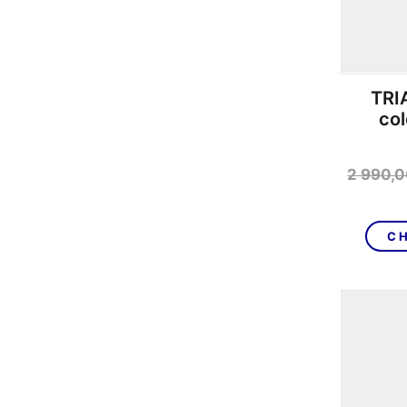
TRI
co
2 990,
CH