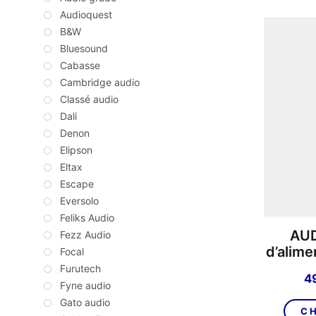
Audioquest
B&W
Bluesound
Cabasse
Cambridge audio
Classé audio
Dali
Denon
Elipson
Eltax
Escape
Eversolo
Feliks Audio
AUD
Fezz Audio
d’alim
Focal
Furutech
4
Fyne audio
Gato audio
CH