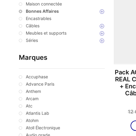
Maison connectée
Bonnes Affaires
Encastrables
Câbles
Meubles et supports
Séries
Marques
Pack A
Accuphase
REAL C
Advance Paris
+ Enc
Anthem
Câb
Arcam
Atc
12
Atlantis Lab
Atohm
Atoll Électronique
Audio grade