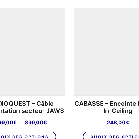
12
9
640,00€.
790,00€.
IOQUEST – Câble
CABASSE – Enceinte E
entation secteur JAWS
In-Ceiling
Plage
99,00
€
–
899,00
€
248,00
€
de
Ce
prix :
OIX DES OPTIONS
CHOIX DES OPTI