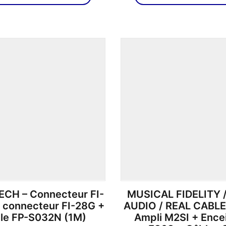
produit
499,00€
a
à
plusieurs
899,00€
variations.
Les
options
peuvent
être
choisies
sur
la
page
du
produit
CH – Connecteur FI-
MUSICAL FIDELITY 
 connecteur FI-28G +
AUDIO / REAL CABLE
le FP-S032N (1M)
Ampli M2SI + Ence