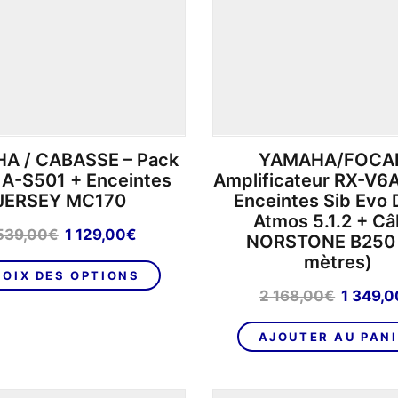
A / CABASSE – Pack
YAMAHA/FOCAL
 A-S501 + Enceintes
Amplificateur RX-V6A
JERSEY MC170
Enceintes Sib Evo 
Atmos 5.1.2 + Câ
Le
Le
539,00
€
1 129,00
€
NORSTONE B250 
prix
prix
mètres)
initial
actuel
OIX DES OPTIONS
était :
est :
Le
2 168,00
€
1 349,0
1
1
prix
539,00€.
129,00€.
initial
AJOUTER AU PAN
était :
2
168,00€