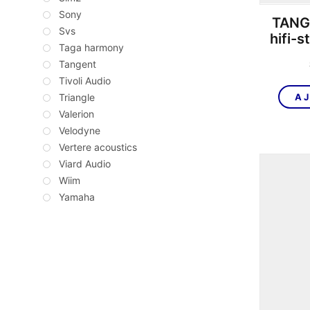
Sony
TANGE
Svs
hifi-
Taga harmony
Tangent
Tivoli Audio
AJ
Triangle
Valerion
Velodyne
Vertere acoustics
Viard Audio
Wiim
Yamaha