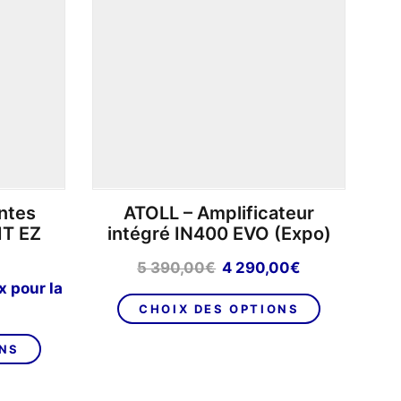
ntes
ATOLL – Amplificateur
IT EZ
intégré IN400 EVO (Expo)
Le
Le
5 390,00
€
4 290,00
€
prix
prix
ge
x pour la
Ce
initial
actuel
CHOIX DES OPTIONS
produit
était :
est :
:
Ce
a
5
4
,00€
ONS
produit
plusieurs
390,00€.
290,00€.
a
variations.
,00€
plusieurs