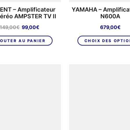
NT – Amplificateur
YAMAHA – Amplifica
stéréo AMPSTER TV II
N600A
Le
Le
149,00
€
99,00
€
679,00
€
prix
prix
initial
actuel
OUTER AU PANIER
CHOIX DES OPTI
était :
est :
149,00€.
99,00€.