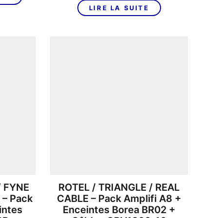
initial
actuel
LIRE LA SUITE
était :
est :
1
899,00€.
029,00€.
/ FYNE
ROTEL / TRIANGLE / REAL
 – Pack
CABLE – Pack Amplifi A8 +
intes
Enceintes Borea BR02 +