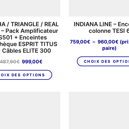
 / TRIANGLE / REAL
INDIANA LINE – Enc
– Pack Amplificateur
colonne TESI 
S501 + Enceintes
Pla
759,00
€
–
960,00
€
(pri
thèque ESPRIT TITUS
de
paire)
+ Câbles ELITE 300
prix 
759
Le
Le
 487,90
€
999,00
€
CHOIX DES OPTI
à
prix
prix
960
initial
actuel
OIX DES OPTIONS
était :
est :
1
999,00€.
487,90€.