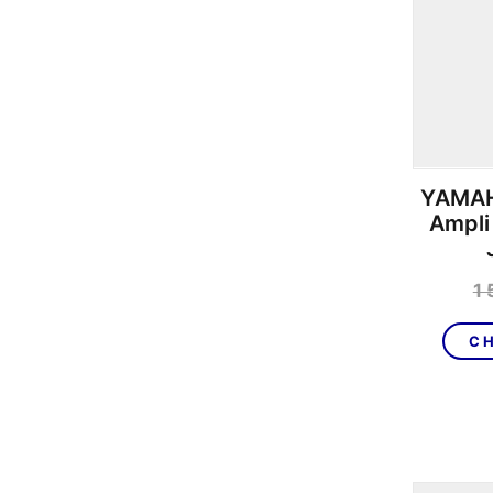
YAMAH
Ampli
1 
CH