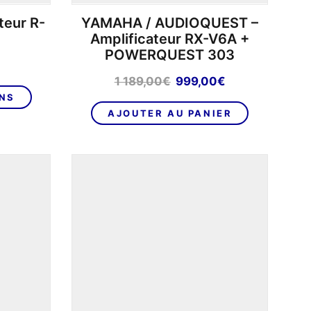
teur R-
YAMAHA / AUDIOQUEST –
Amplificateur RX-V6A +
POWERQUEST 303
Le
Le
1 189,00
€
999,00
€
Ce
prix
prix
ONS
produit
initial
actuel
AJOUTER AU PANIER
a
était :
est :
plusieurs
1
999,00€.
variations.
189,00€.
Les
options
peuvent
être
choisies
sur
la
page
du