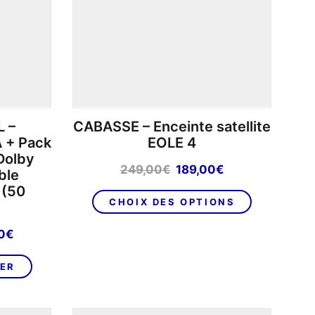
la
page
du
produit
 –
CABASSE – Enceinte satellite
 + Pack
EOLE 4
Dolby
Le
Le
249,00
€
189,00
€
ble
prix
prix
(50
Ce
initial
actuel
CHOIX DES OPTIONS
produit
était :
est :
a
249,00€.
189,00€.
Le
0
€
plusieurs
prix
variations.
actuel
IER
Les
est :
options
1
peuvent
.
349,00€.