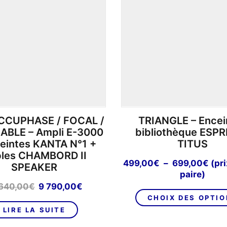
CCUPHASE / FOCAL /
TRIANGLE – Encei
ABLE – Ampli E-3000
bibliothèque ESPR
eintes KANTA N°1 +
TITUS
les CHAMBORD II
Pla
499,00
€
–
699,00
€
(pri
SPEAKER
de
paire)
prix 
Le
Le
 640,00
€
9 790,00
€
499
prix
prix
CHOIX DES OPTI
à
initial
actuel
LIRE LA SUITE
699
était :
est :