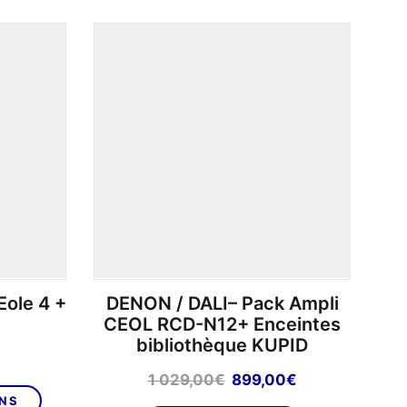
Les
variations.
options
Les
peuvent
options
être
peuvent
choisies
être
sur
choisies
la
sur
page
la
du
page
produit
du
produit
ole 4 +
DENON / DALI– Pack Ampli
CEOL RCD-N12+ Enceintes
bibliothèque KUPID
Le
Le
1 029,00
€
899,00
€
prix
prix
ONS