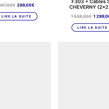
F303 + Câbles 
Le
Le
367,00
€
299,00
€
CHEVERNY (2×2
prix
prix
initial
actuel
Le
1 538,00
€
1 299,0
LIRE LA SUITE
était :
est :
prix
367,00€.
299,00€.
initial
LIRE LA SUITE
était :
1
538,00