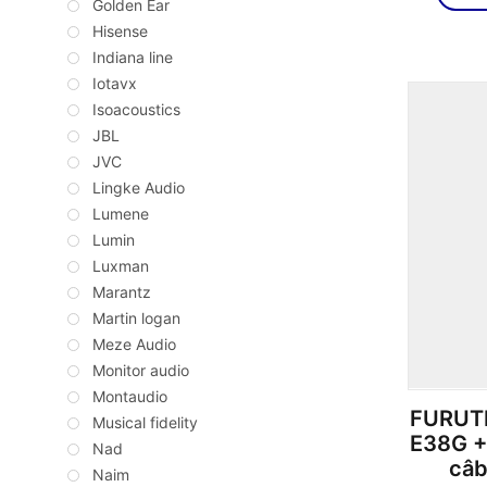
Golden Ear
Hisense
Indiana line
Iotavx
Isoacoustics
JBL
JVC
Lingke Audio
Lumene
Lumin
Luxman
Marantz
Martin logan
Meze Audio
Monitor audio
Montaudio
FURUTE
Musical fidelity
E38G +
Nad
câb
Naim