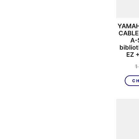
YAMAHA
CABLE 
A-
biblio
EZ 
1
CH