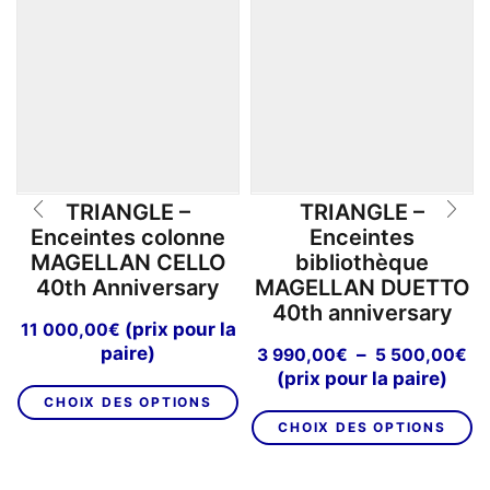
TRIANGLE –
TRIANGLE –
Enceintes colonne
Enceintes
MAGELLAN CELLO
bibliothèque
40th Anniversary
MAGELLAN DUETTO
40th anniversary
(prix pour la
11 000,00
€
paire)
Pl
–
3 990,00
€
5 500,00
€
de
(prix pour la paire)
Ce
pri
CHOIX DES OPTIONS
C
produit
3
CHOIX DES OPTIONS
pr
a
99
a
plusieurs
à