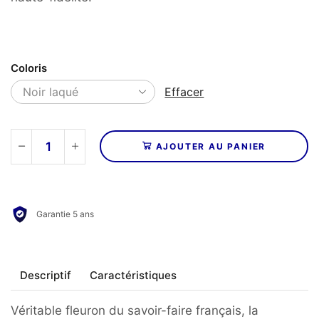
Coloris
Effacer
AJOUTER AU PANIER
quantité
de
TRIANGLE
-
Garantie 5 ans
Enceintes
MAGELLAN
QUATUOR
40th
Descriptif
Caractéristiques
Anniversary
Véritable fleuron du savoir-faire français, la