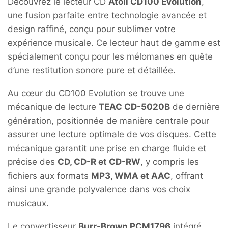
Découvrez le lecteur CD
Atoll CD100 Evolution
,
une fusion parfaite entre technologie avancée et
design raffiné, conçu pour sublimer votre
expérience musicale.
Ce lecteur haut de gamme est
spécialement conçu pour les mélomanes en quête
d’une restitution sonore pure et détaillée.
Au cœur du CD100 Evolution se trouve une
mécanique de lecture
TEAC CD-5020B
de dernière
génération, positionnée de manière centrale pour
assurer une lecture optimale de vos disques.
Cette
mécanique garantit une prise en charge fluide et
précise des
CD, CD-R et CD-RW
, y compris les
fichiers aux formats
MP3, WMA et AAC
, offrant
ainsi une grande polyvalence dans vos choix
musicaux.
​
Le convertisseur
Burr-Brown PCM1796
intégré