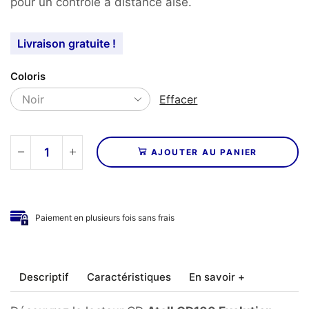
pour un contrôle à distance aisé.
Livraison gratuite !
Coloris
Effacer
AJOUTER AU PANIER
quantité
de
ATOLL
-
Paiement en plusieurs fois sans frais
Lecteur
CD
CD100
EVO
Descriptif
Caractéristiques
En savoir +