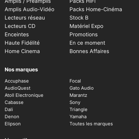
Amplis / Préamplis
Packs HiFi
Amplis Audio-Vidéo
Packs Home-Cinéma
Lecteurs réseau
Stock B
Lecteurs CD
Matériel Expo
Enceintes
Promotions
Haute Fidélité
En ce moment
Home Cinema
Bonnes Affaires
Nos marques
Accuphase
Focal
AudioQuest
Gato Audio
Atoll Electronique
Marantz
Cabasse
Sony
Dali
Triangle
Denon
Yamaha
Elipson
Toutes les marques