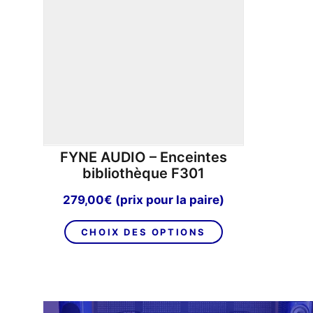
FYNE AUDIO – Enceintes
bibliothèque F301
279,00
€
(prix pour la paire)
Ce
CHOIX DES OPTIONS
produit
a
plusieurs
variations.
Les