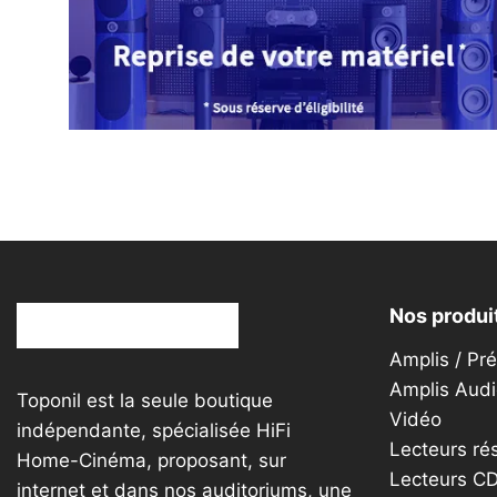
options
peuvent
être
choisies
sur
la
page
du
produit
Nos produi
Amplis / Pr
Amplis Audi
Toponil est la seule boutique
Vidéo
indépendante, spécialisée HiFi
Lecteurs ré
Home-Cinéma, proposant, sur
Lecteurs C
internet et dans nos auditoriums, une