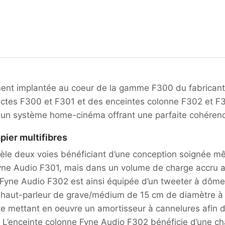
ment implantée au coeur de la gamme F300 du fabrican
ctes F300 et F301 et des enceintes colonne F302 et F303
r un système home-cinéma offrant une parfaite cohérenc
pier multifibres
le deux voies bénéficiant d’une conception soignée mêla
yne Audio F301, mais dans un volume de charge accru a
Fyne Audio F302 est ainsi équipée d’un tweeter à dôme
n haut-parleur de grave/médium de 15 cm de diamètre à
ute mettant en oeuvre un amortisseur à cannelures afin
n. L’enceinte colonne Fyne Audio F302 bénéficie d’une ch