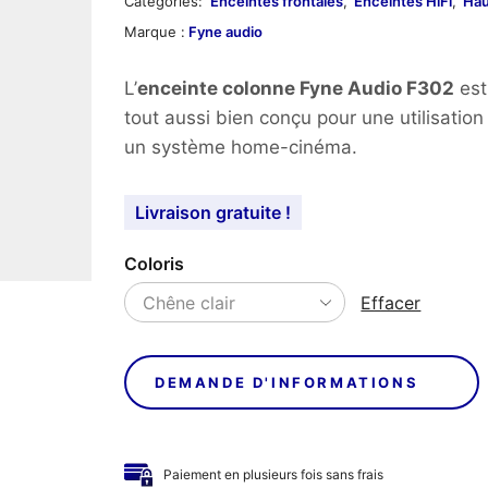
Catégories:
Enceintes frontales
,
Enceintes HiFi
,
Hau
Marque :
Fyne audio
L’
enceinte colonne Fyne Audio F302
est
tout aussi bien conçu pour une utilisation
un système home-cinéma.
Livraison gratuite !
Coloris
Effacer
DEMANDE D'INFORMATIONS
Paiement en plusieurs fois sans frais