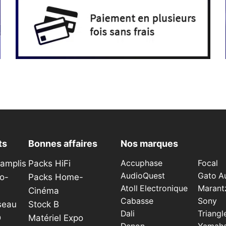
ts
Bonnes affaires
Nos marques
éamplis
Packs HiFi
Accuphase
Focal
AudioQuest
Gato A
o-
Packs Home-
Atoll Electronique
Marant
Cinéma
Cabasse
Sony
seau
Stock B
Dali
Triangl
D
Matériel Expo