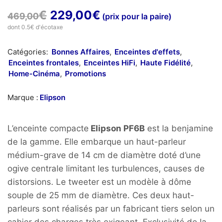
Le
Le
€
229,00
€
469,00
(prix pour la paire)
prix
prix
dont 0.5€ d'écotaxe
initial
actuel
Catégories:
Bonnes Affaires
,
Enceintes d'effets
,
était :
est :
Enceintes frontales
,
Enceintes HiFi
,
Haute Fidélité
,
469,00€.
229,00€.
Home-Cinéma
,
Promotions
Marque :
Elipson
L’enceinte compacte
Elipson PF6B
est la benjamine
de la gamme. Elle embarque un haut-parleur
médium-grave de 14 cm de diamètre doté d’une
ogive centrale limitant les turbulences, causes de
distorsions. Le tweeter est un modèle à dôme
souple de 25 mm de diamètre. Ces deux haut-
parleurs sont réalisés par un fabricant tiers selon un
cahier des charges très exigeant. Exclusivité de la