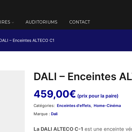
IRES
AUDITORIUMS
CONTACT
DALI – Enceintes ALTECO C1
DALI – Enceintes A
459,00
€
(prix pour la paire)
Catégories:
Enceintes d'effets
,
Home-Cinéma
Marque :
Dali
La DALI ALTECO C-1
est une enceinte vé