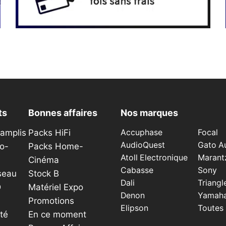
ts
Bonnes affaires
Nos marques
éamplis
Packs HiFi
Accuphase
Focal
AudioQuest
Gato A
o-
Packs Home-
Atoll Electronique
Marant
Cinéma
Cabasse
Sony
seau
Stock B
Dali
Triangl
D
Matériel Expo
Denon
Yamah
Promotions
Elipson
Toutes
té
En ce moment