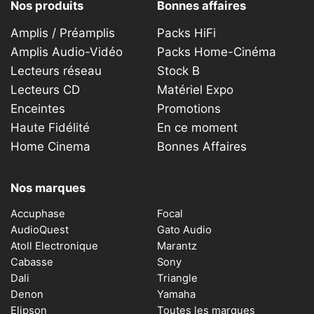
Nos produits
Bonnes affaires
Amplis / Préamplis
Packs HiFi
Amplis Audio-Vidéo
Packs Home-Cinéma
Lecteurs réseau
Stock B
Lecteurs CD
Matériel Expo
Enceintes
Promotions
Haute Fidélité
En ce moment
Home Cinema
Bonnes Affaires
Nos marques
Accuphase
Focal
AudioQuest
Gato Audio
Atoll Electronique
Marantz
Cabasse
Sony
Dali
Triangle
Denon
Yamaha
Elipson
Toutes les marques