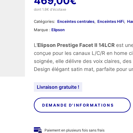
469,00
€
dont 1.8€ d'écotaxe
Catégories:
Enceintes centrales
,
Enceintes HiFi
,
Hau
Marque :
Elipson
L’
Elipson Prestige Facet II 14LCR
est une
conçue pour les canaux L/C/R en home c
soignée, elle délivre des voix claires, de
Design élégant satin mat, parfaite pour u
Livraison gratuite !
DEMANDE D'INFORMATIONS
Paiement en plusieurs fois sans frais