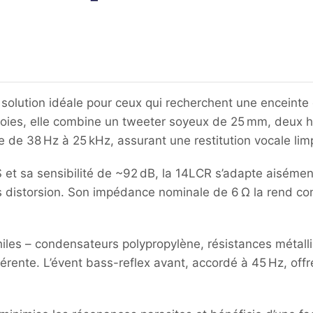
 solution idéale pour ceux qui recherchent une enceinte
voies, elle combine un tweeter soyeux de 25 mm, deux
e de 38 Hz à 25 kHz, assurant une restitution vocale li
t sa sensibilité de ~92 dB, la 14LCR s’adapte aisémen
 distorsion. Son impédance nominale de 6 Ω la rend com
philes – condensateurs polypropylène, résistances métal
rente. L’évent bass-reflex avant, accordé à 45 Hz, offr