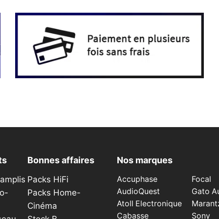
ts
Bonnes affaires
Nos marques
éamplis
Packs HiFi
Accuphase
Focal
AudioQuest
Gato A
o-
Packs Home-
Atoll Electronique
Marant
Cinéma
Cabasse
Sony
seau
Stock B