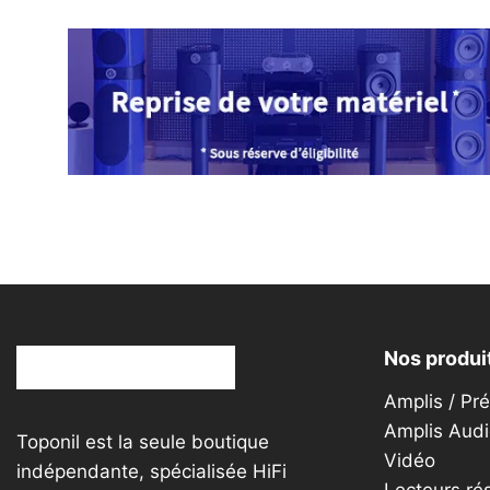
variations.
Les
options
peuvent
être
choisies
sur
la
page
du
produit
Nos produi
Amplis / Pr
Amplis Audi
Toponil est la seule boutique
Vidéo
indépendante, spécialisée HiFi
Lecteurs ré