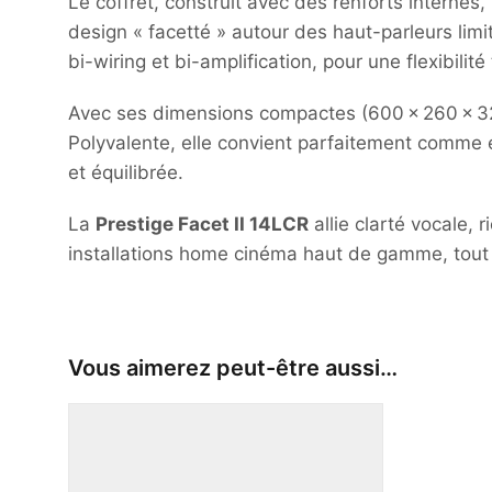
Le coffret, construit avec des renforts internes
design « facetté » autour des haut-parleurs limi
bi-wiring et bi-amplification, pour une flexibili
Avec ses dimensions compactes (600 × 260 × 325 
Polyvalente, elle convient parfaitement comme e
et équilibrée.
La
Prestige Facet II 14LCR
allie clarté vocale,
installations home cinéma haut de gamme, tout 
Vous aimerez peut-être aussi…