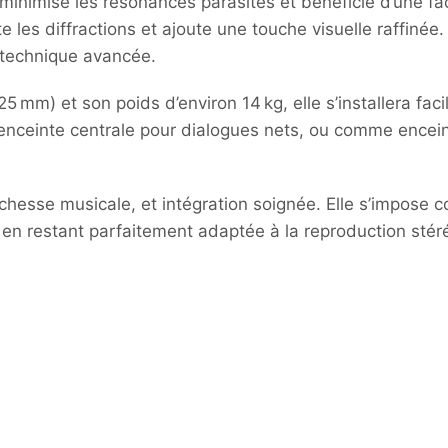
, minimise les résonances parasites et bénéficie d’une f
te les diffractions et ajoute une touche visuelle raffiné
té technique avancée.
mm) et son poids d’environ 14 kg, elle s’installera fac
nceinte centrale pour dialogues nets, ou comme enceint
 richesse musicale, et intégration soignée. Elle s’impos
en restant parfaitement adaptée à la reproduction stéré