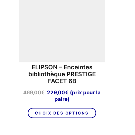
ELIPSON – Enceintes
bibliothèque PRESTIGE
FACET 6B
Le
Le
469,00
€
229,00
€
(prix pour la
prix
prix
paire)
initial
actuel
Ce
était :
est :
CHOIX DES OPTIONS
produit
469,00€.
229,00€.
a
plusieurs