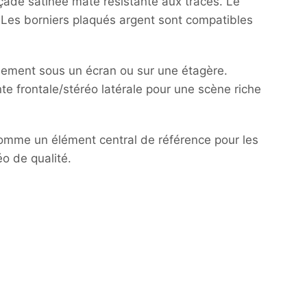
açade satinée mate résistante aux traces. Le
e. Les borniers plaqués argent sont compatibles
ilement sous un écran ou sur une étagère.
e frontale/stéréo latérale pour une scène riche
e comme un élément central de référence pour les
o de qualité.