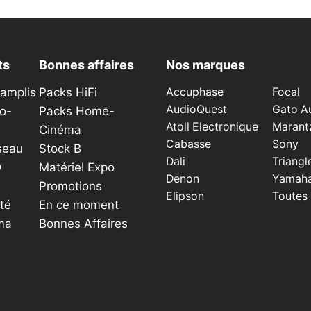
ts
Bonnes affaires
Nos marques
éamplis
Packs HiFi
Accuphase
Focal
AudioQuest
Gato A
o-
Packs Home-
Atoll Electronique
Marant
Cinéma
Cabasse
Sony
seau
Stock B
Dali
Triangl
D
Matériel Expo
Denon
Yamah
Promotions
Elipson
Toutes
té
En ce moment
ma
Bonnes Affaires