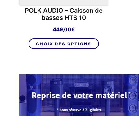
POLK AUDIO – Caisson de
basses HTS 10
449,00
€
Ce
CHOIX DES OPTIONS
produit
a
plusieurs
variations.
Les
options
peuvent
être
choisies
sur
la
page
du