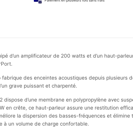
Paiement en plusieurs fois sans frais
pé d’un amplificateur de 200 watts et d’un haut-parle
rPort.
o fabrique des enceintes acoustiques depuis plusieurs 
’un grave puissant et charpenté.
12 dispose d’une membrane en polypropylène avec susp
 en crête, ce haut-parleur assure une restitution effi
méliore la dispersion des basses-fréquences et élimine t
ce à un volume de charge confortable.