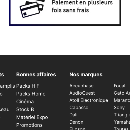
ts
Bonnes affaires
Nos marques
éamplis
Packs HiFi
Accuphase
Focal
AudioQuest
Gato A
o-
Packs Home-
Atoll Electronique
Marant
Cinéma
Cabasse
Sony
seau
Stock B
Dali
Triangl
D
Matériel Expo
Denon
Yamah
Promotions
Elipson
Toutes