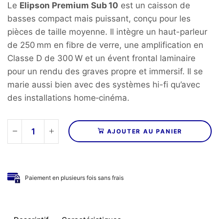
Le
Elipson Premium Sub 10
est un caisson de
basses compact mais puissant, conçu pour les
pièces de taille moyenne. Il intègre un haut-parleur
de 250 mm en fibre de verre, une amplification en
Classe D de 300 W et un évent frontal laminaire
pour un rendu des graves propre et immersif. Il se
marie aussi bien avec des systèmes hi-fi qu’avec
des installations home‑cinéma.
AJOUTER AU PANIER
quantité
de
ELIPSON
–
Paiement en plusieurs fois sans frais
Caisson
de
basses
PREMIUM