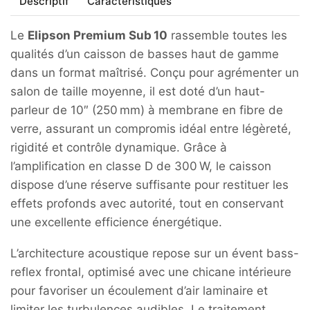
Descriptif
Caractéristiques
SUB
10
Le
Elipson Premium Sub 10
rassemble toutes les
qualités d’un caisson de basses haut de gamme
dans un format maîtrisé. Conçu pour agrémenter un
salon de taille moyenne, il est doté d’un haut-
parleur de 10″ (250 mm) à membrane en fibre de
verre, assurant un compromis idéal entre légèreté,
rigidité et contrôle dynamique. Grâce à
l’amplification en classe D de 300 W, le caisson
dispose d’une réserve suffisante pour restituer les
effets profonds avec autorité, tout en conservant
une excellente efficience énergétique.
L’architecture acoustique repose sur un évent bass-
reflex frontal, optimisé avec une chicane intérieure
pour favoriser un écoulement d’air laminaire et
limiter les turbulences audibles. Le traitement