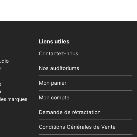
page
du
produit
Liens utiles
Contactez-nous
udio
Nos auditoriums
z
Mon panier
e
a
Mon compte
 les marques
Demande de rétractation
Conditions Générales de Vente