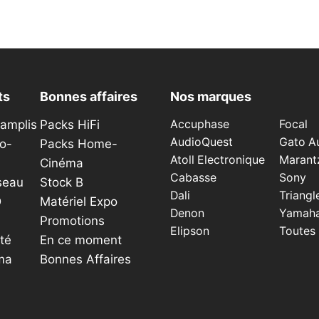
du
produit
ts
Bonnes affaires
Nos marques
éamplis
Packs HiFi
Accuphase
Focal
AudioQuest
Gato A
o-
Packs Home-
Atoll Electronique
Marant
Cinéma
Cabasse
Sony
seau
Stock B
Dali
Triangl
D
Matériel Expo
Denon
Yamah
Promotions
Elipson
Toutes
té
En ce moment
ma
Bonnes Affaires