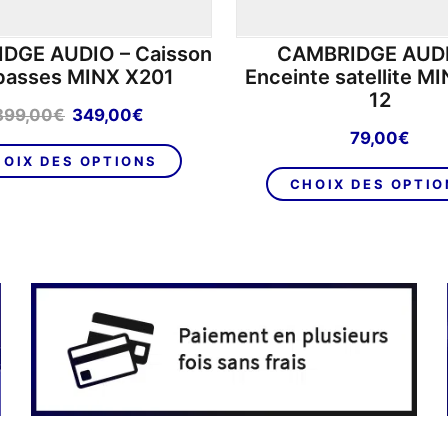
DGE AUDIO – Caisson
CAMBRIDGE AUDI
basses MINX X201
Enceinte satellite M
12
Le
Le
399,00
€
349,00
€
prix
prix
79,00
€
Ce
initial
actuel
OIX DES OPTIONS
produit
était :
est :
CHOIX DES OPTI
a
399,00€.
349,00€.
plusieurs
variations.
Les
options
peuvent
être
choisies
sur
la
page