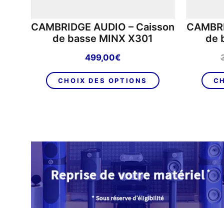
CAMBRIDGE AUDIO – Caisson
CAMBRI
de basse MINX X301
de 
499,00
€
Ce
CHOIX DES OPTIONS
CH
produit
a
plusieurs
variations.
Les
options
peuvent
être
choisies
sur
la
page