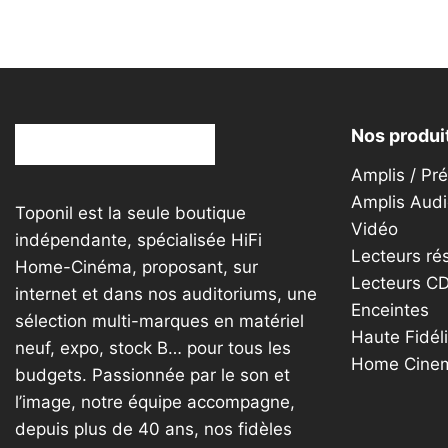
du
produit
Nos produi
Amplis / Pr
Amplis Audi
Toponil est la seule boutique
Vidéo
indépendante, spécialisée HiFi
Lecteurs ré
Home-Cinéma, proposant, sur
Lecteurs C
internet et dans nos auditoriums, une
Enceintes
sélection multi-marques en matériel
Haute Fidéli
neuf, expo, stock B… pour tous les
Home Cine
budgets. Passionnée par le son et
l’image, notre équipe accompagne,
depuis plus de 40 ans, nos fidèles