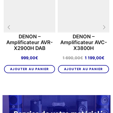
DENON –
DENON –
Amplificateur AVR-
Amplificateur AVC-
X2900H DAB
X3800H
Le
Le
999,00
€
1 690,00
€
1 199,00
€
prix
prix
initial
act
AJOUTER AU PANIER
AJOUTER AU PANIER
était :
est 
1
1
690,00€.
199