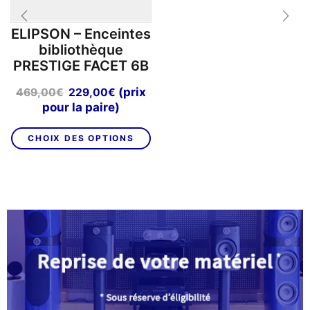
ELIPSON – Enceintes
bibliothèque
PRESTIGE FACET 6B
Le
Le
(prix
469,00
€
229,00
€
prix
prix
pour la paire)
initial
actuel
Ce
était :
est :
CHOIX DES OPTIONS
produit
469,00€.
229,00€.
a
plusieurs
variations.
Les
options
peuvent
être
choisies
sur