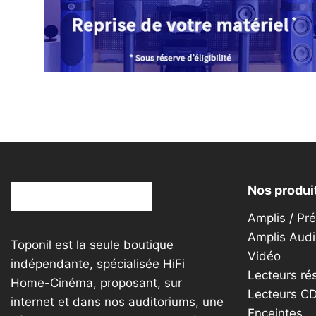
peuvent
être
choisies
sur
la
page
du
produit
Nos produi
Amplis / Pr
Amplis Audi
Toponil est la seule boutique
Vidéo
indépendante, spécialisée HiFi
Lecteurs ré
Home-Cinéma, proposant, sur
Lecteurs C
internet et dans nos auditoriums, une
Enceintes