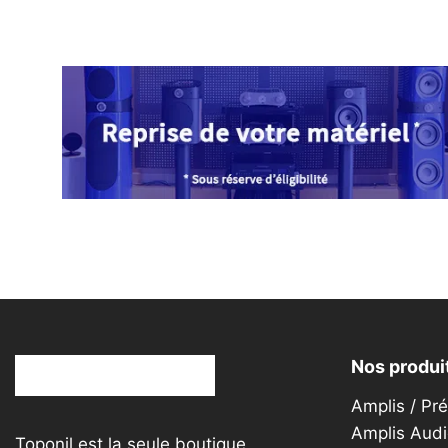
Nos produi
Amplis / Pr
Amplis Audi
Toponil est la seule boutique