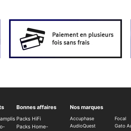
ts
Bonnes affaires
Nos marques
éamplis
Packs HiFi
Accuphase
Focal
AudioQuest
Gato A
o-
Packs Home-