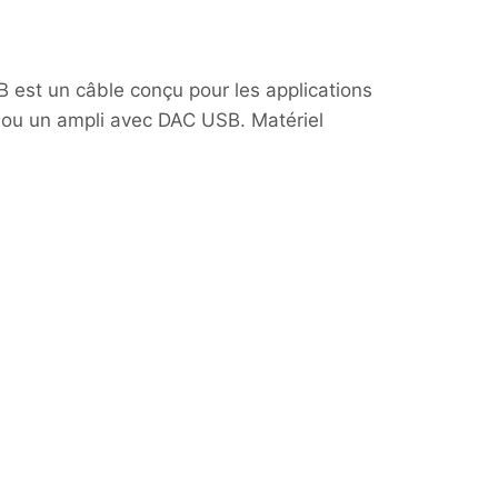
de
prix :
219,00€
 est un câble conçu pour les applications
 ou un ampli avec DAC USB. Matériel
à
549,00€